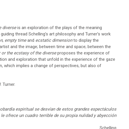
e diverse
is an exploration of the plays of the meaning
 guiding thread Schelling’s art philosophy and Turner’s work
on
,
empty time
and
ecstatic dimension
to display the
 artist and the image; between time and space; between the
 or the ecstasy of the diverse
proposes the experience of
ion and exploration that unfold in the experience of the gaze
, which implies a change of perspectives, but also of
. Turner.
a cobardía espiritual se desvían de estos grandes espectáculos
 le ofrece un cuadro terrible de su propia nulidad y abyección
Schelling