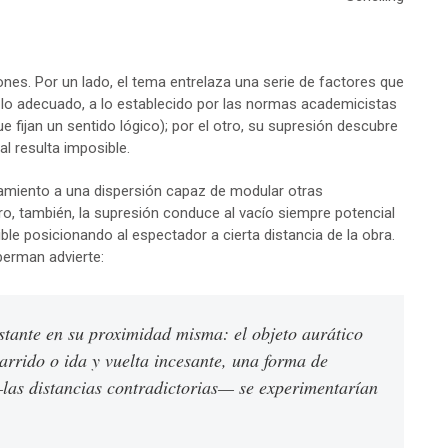
s. Por un lado, el tema entrelaza una serie de factores que
 a lo adecuado, a lo establecido por las normas academicistas
que fijan un sentido lógico); por el otro, su supresión descubre
l resulta imposible.
amiento a una dispersión capaz de modular otras
ro, también, la supresión conduce al vacío siempre potencial
ible posicionando al espectador a cierta distancia de la obra.
berman advierte:
istante en su proximidad misma: el objeto aurático
rrido o ida y vuelta incesante, una forma de
 —las distancias contradictorias— se experimentarían