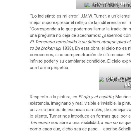
J.M.W. TURNER, “LLUV
“‘Lo indistinto es mi error’: J.M.W. Turner, a un cliente
mejor supo expresar el reflejo de la indiferencia es
“Corresponde a lo que podemos llamar la tradición má
una pregunta no deja de acecharnos: ¿sabemos cóm
El Temerario remolcado a su último atraque para e
to be broken up
, 1838). En esta obra, el cielo no e
conocemos, sino compenetración de diferencias. El c
infinito poder y su cambiante condición. El cielo expre
una forma perpetua.
MAURICE MER
L’E
Respecto a la pintura, en
El ojo y el espíritu,
Maurice 
existencia, imaginario y real, visible e invisible, la
universo onírico de esencias carnales, de semejanza
lo silente, Turner nos introduce en formas que, por
Temerario
nos abre a una visibilidad, a
ese no es
que 
como caos que, dicho sea de paso, —escribe Schelling