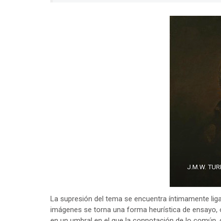
J.M.W. TU
La supresión del tema se encuentra íntimamente lig
imágenes se torna una forma heurística de ensayo, 
en un umbral en el que la connotación de lo común, de