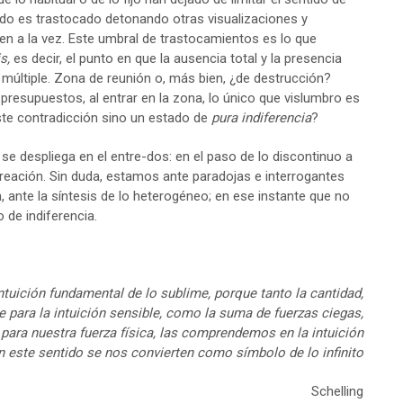
tido es trastocado detonando otras visualizaciones y
n a la vez. Este umbral de trastocamientos es lo que
is,
es decir, el punto en que la ausencia total y la presencia
múltiple. Zona de reunión o, más bien, ¿de destrucción?
esupuestos, al entrar en la zona, lo único que vislumbro es
iste contradicción sino un estado de
pura
indiferencia
?
e despliega en el entre-dos: en el paso de lo discontinuo a
 creación. Sin duda, estamos ante paradojas e interrogantes
, ante la síntesis de lo heterogéneo; en ese instante que no
 de indiferencia.
intuición fundamental de lo sublime, porque tanto la cantidad,
para la intuición sensible, como la suma de fuerzas ciegas,
ara nuestra fuerza física, las comprendemos en la intuición
este sentido se nos convierten como símbolo de lo infinito
Schelling