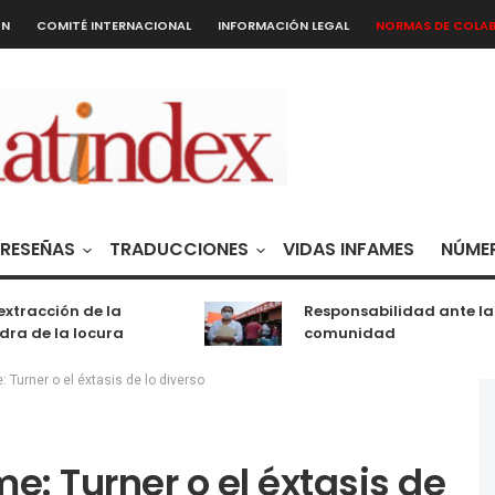
ÓN
COMITÉ INTERNACIONAL
INFORMACIÓN LEGAL
NORMAS DE COLA
RESEÑAS
TRADUCCIONES
VIDAS INFAMES
NÚMER
acción de la
Responsabilidad ante la
de la locura
comunidad
: Turner o el éxtasis de lo diverso
e: Turner o el éxtasis de