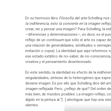
En su hermoso libro
Filosofía del arte
Schelling nos 
la indiferencia, esto la convierte en la imagen reflej
crear, ver y pensar una imagen? Para Schelling, la in
—diferencias y determinaciones—, es decir, es el punt
reflejo de un
continuum
que sólo el arte es capaz de 
una relación de generalidades, similitudes o semej
imitación o copia). La identidad que aquí referimos v
ese estado extático de no-saber, de no-consciencia,
creativa y el pensamiento desinteresado.
En este sentido, la identidad es efecto de la indifer
singularidades; síntesis de lo heterogéneo que expresa 
deviene imagen. Es por ello que Schelling dice del ar
imagen reflejada
. Pero, ¿reflejo de qué? Del orden 
más bien, de mundos posibles. La imagen-reflejo, con
álgido en la pintura al “[…] atestiguar que hay una vis
silentes.