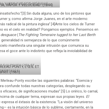
IA, VAPOR Y VELOCIDAD” (1844)
 insatisfecho.”
[3]
Sin duda alguna, uno de los pintores que
 Turner y, como afirma Jorge Juanes, en el arte moderno:
s radical de la pintura inglesa”.
[4]
Ante los cielos de Turner
o es el cielo en realidad? Pongamos ejemplos. Pensemos en
l desguace
(
The Fighting Temeraire tugged to her Last Berth
s ni generalidad ni semejanza de lo que comúnmente
ielo manifiesta una singular intrusión que comunica su
sa el goce ante lo indistinto que refleja la inviolabilidad de
LEAU-PONTY, L’ŒIL ET
SPRIT (1961)
Merleau-Ponty escribe las siguientes palabras: “Esencia y
 pintura confunde todas nuestras categorías, desplegando su
s eficaces, de significaciones mudas”.
[5]
Lo onírico, lo carnal,
 encima de cualquier tema, expresan sus propias leyes.
El
expresa el éxtasis de la existencia. “La visión del universo
— es la intuición básica de lo sublime, ciertamente, en la