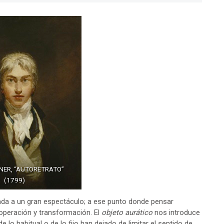
RNER, “AUTORETRATO”
(1799)
ada a un gran espectáculo; a ese punto donde pensar
operación y transformación. El
objeto aurático
nos introduce
 lo habitual o de lo fijo han dejado de limitar el sentido de