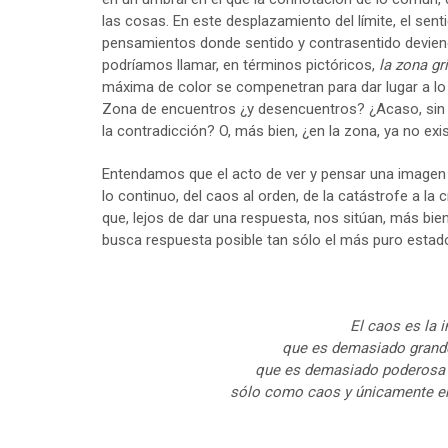
las cosas. En este desplazamiento del límite, el sen
pensamientos donde sentido y contrasentido deviene
podríamos llamar, en términos pictóricos,
la zona gr
máxima de color se compenetran para dar lugar a lo 
Zona de encuentros ¿y desencuentros? ¿Acaso, sin pr
la contradicción? O, más bien, ¿en la zona, ya no ex
Entendamos que el acto de ver y pensar una imagen s
lo continuo, del caos al orden, de la catástrofe a la
que, lejos de dar una respuesta, nos sitúan, más bien
busca respuesta posible tan sólo el más puro estado
El caos es la 
que es demasiado grande 
que es demasiado poderosa p
sólo como caos y únicamente en 