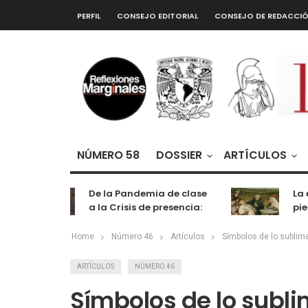
PERFIL
CONSEJO EDITORIAL
CONSEJO DE REDACCI
NÚMERO 58
DOSSIER
ARTÍCULOS
De la Pandemia de clase
La extr
a la Crisis de presencia:
piedra 
cognición, labor y
entretenimiento
Home
Número 46
Artículos
Símbolos de lo sublime
ARTÍCULOS
NÚMERO 46
Símbolos de lo sublim