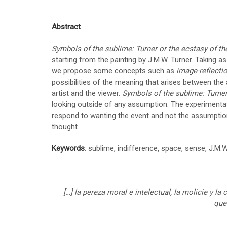
Abstract
Symbols of the sublime: Turner or the ecstasy of th
starting from the painting by J.M.W. Turner. Taking as
we propose some concepts such as
image-reflecti
possibilities of the meaning that arises between the
artist and the viewer.
Symbols of the sublime: Turner
looking outside of any assumption. The experimentat
respond to wanting the event and not the assumption
thought.
Keywords
: sublime, indifference, space, sense, J.M.W
[…] la pereza moral e intelectual, la molicie y l
que