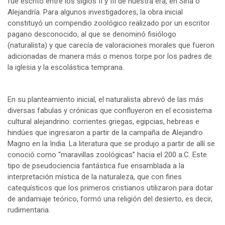
fue escrito entre los siglos II y III de nuestra era, en Siria o
Alejandría. Para algunos investigadores, la obra inicial
constituyó un compendio zoológico realizado por un escritor
pagano desconocido, al que se denominó fisiólogo
(naturalista) y que carecía de valoraciones morales que fueron
adicionadas de manera más o menos torpe por los padres de
la iglesia y la escolástica temprana.
En su planteamiento inicial, el naturalista abrevó de las más
diversas fabulas y crónicas que confluyeron en el ecosistema
cultural alejandrino: corrientes griegas, egipcias, hebreas e
hindúes que ingresaron a partir de la campaña de Alejandro
Magno en la India. La literatura que se produjo a partir de allí se
conoció como “maravillas zoológicas” hacia el 200 a.C. Este
tipo de pseudociencia fantástica fue ensamblada a la
interpretación mística de la naturaleza, que con fines
catequísticos que los primeros cristianos utilizaron para dotar
de andamiaje teórico, formó una religión del desierto, es decir,
rudimentaria.