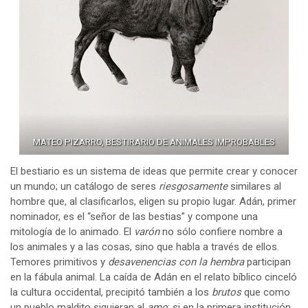
MATEO PIZARRO, BESTIRARIO DE ANIMALES IMPROBABLES
El bestiario es un sistema de ideas que permite crear y conocer
un mundo; un catálogo de seres
riesgosamente
similares al
hombre que, al clasificarlos, eligen su propio lugar. Adán, primer
nominador, es el “señor de las bestias” y compone una
mitología de lo animado. El
varón
no sólo confiere nombre a
los animales y a las cosas, sino que habla a través de ellos.
Temores primitivos y
desavenencias con la hembra
participan
en la fábula animal. La caída de Adán en el relato bíblico cinceló
la cultura occidental, precipitó también a los
brutos
que como
un pueblo maldito siguieran al
amo
; si en la primera institución