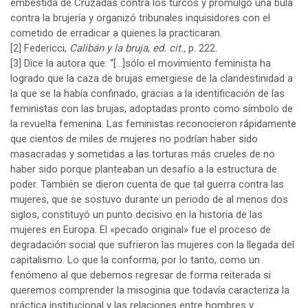
embestida de Cruzadas contra los turcos y promulgó una bula
contra la brujería y organizó tribunales inquisidores con el
cometido de erradicar a quienes la practicaran.
[2]
Federicci,
Calibán y la bruja
,
ed. cit.,
p. 222.
[3]
Dice la autora que: “[…]sólo el movimiento feminista ha
logrado que la caza de brujas emergiese de la clandestinidad a
la que se la había confinado, gracias a la identificación de las
feministas con las brujas, adoptadas pronto como símbolo de
la revuelta femenina. Las feministas reconocieron rápidamente
que cientos de miles de mujeres no podrían haber sido
masacradas y sometidas a las torturas más crueles de no
haber sido porque planteaban un desafío a la estructura de
poder. También se dieron cuenta de que tal guerra contra las
mujeres, que se sostuvo durante un periodo de al menos dos
siglos, constituyó un punto decisivo en la historia de las
mujeres en Europa. El «pecado original» fue el proceso de
degradación social que sufrieron las mujeres con la llegada del
capitalismo. Lo que la conforma, por lo tanto, como un
fenómeno al que debemos regresar de forma reiterada si
queremos comprender la misoginia que todavía caracteriza la
práctica institucional y las relaciones entre hombres y