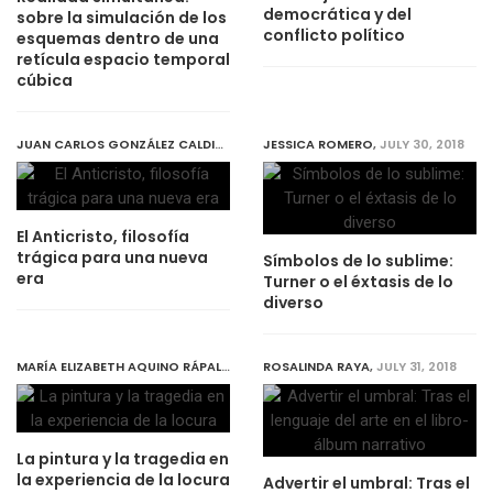
democrática y del
sobre la simulación de los
conflicto político
esquemas dentro de una
retícula espacio temporal
cúbica
JUAN CARLOS GONZÁLEZ CALDITO
,
JULY 30, 2018
JESSICA ROMERO
,
JULY 30, 2018
El Anticristo, filosofía
trágica para una nueva
Símbolos de lo sublime:
era
Turner o el éxtasis de lo
diverso
MARÍA ELIZABETH AQUINO RÁPALO
,
JULY 30, 2018
ROSALINDA RAYA
,
JULY 31, 2018
La pintura y la tragedia en
la experiencia de la locura
Advertir el umbral: Tras el