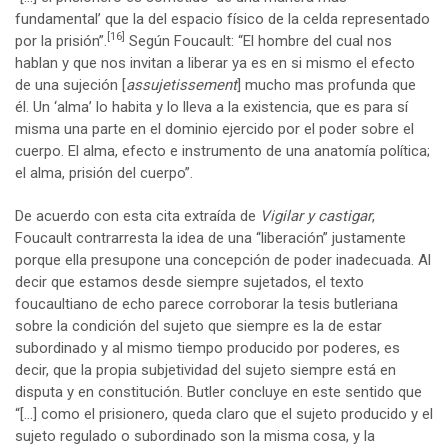
fundamental’ que la del espacio físico de la celda representado
[16]
por la prisión”.
Según Foucault: “El hombre del cual nos
hablan y que nos invitan a liberar ya es en si mismo el efecto
de una sujeción [
assujetissement
] mucho mas profunda que
él. Un ‘alma’ lo habita y lo lleva a la existencia, que es para sí
misma una parte en el dominio ejercido por el poder sobre el
cuerpo. El alma, efecto e instrumento de una anatomía política;
el alma, prisión del cuerpo”.
De acuerdo con esta cita extraída de
Vigilar y castigar
,
Foucault contrarresta la idea de una “liberación” justamente
porque ella presupone una concepción de poder inadecuada. Al
decir que estamos desde siempre sujetados, el texto
foucaultiano de echo parece corroborar la tesis butleriana
sobre la condición del sujeto que siempre es la de estar
subordinado y al mismo tiempo producido por poderes, es
decir, que la propia subjetividad del sujeto siempre está en
disputa y en constitución. Butler concluye en este sentido que
“[…] como el prisionero, queda claro que el sujeto producido y el
sujeto regulado o subordinado son la misma cosa, y la