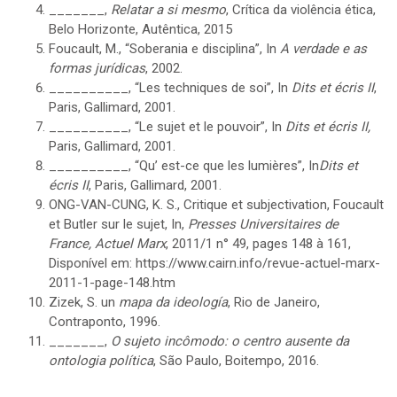
_______,
Relatar a si mesmo
, Crítica da violência ética,
Belo Horizonte, Autêntica, 2015
Foucault, M., “Soberania e disciplina”, In
A verdade e as
formas jurídicas
, 2002.
__________, “Les techniques de soi”, In
Dits et écris
II
,
Paris, Gallimard, 2001.
__________, “Le sujet et le pouvoir”, In
Dits et écris
II,
Paris, Gallimard, 2001.
__________, “Qu’ est-ce que les lumières”, In
Dits et
écris
II
, Paris, Gallimard, 2001.
ONG-VAN-CUNG, K. S., Critique et subjectivation, Foucault
et Butler sur le sujet, In,
Presses Universitaires de
France, Actuel Marx
, 2011/1 n° 49, pages 148 à 161,
Disponível em:
https://www.cairn.info/revue-actuel-marx-
2011-1-page-148.htm
Zizek, S. un
mapa da ideología
, Rio de Janeiro,
Contraponto, 1996.
_______,
O sujeto incômodo: o centro ausente da
ontologia política
, São Paulo, Boitempo, 2016.