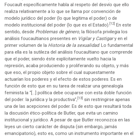
Foucault específicamente habla al respeto del desvío que ello
realiza relativamente a lo que se llama por convención de
modelo jurídico del poder (lo que legitima el poder) o de
[12]
modelo institucional del poder (lo que es el Estado).
En este
sentido, desde
Problemas de género,
la filósofa privilegia los
análisis foucaultianos presentes en
Vigilar y Castigar
y en el
primer volumen de la
Historia de la sexualidad
. Lo fundamental
para ella es la sutileza del análisis foucaultiano que comprende
que el poder, siendo éste explícitamente vuelto hacia la
represión, acaba produciendo y proliferando su objeto, y más
que eso, el propio objeto sobre el cual supuestamente
actuarían los poderes y el efecto de estos poderes. Es en
función de esto que en su tarea de realizar una genealogía
feminista la “[…] política debe ocuparse con esta doble función
[13]
del poder: la jurídica y la productiva”,
sin restringirse apenas
una de las acepciones del poder. Es de esto que resultará toda
la discusión ético-política de Butler, que evita un camino
institucional y jurídico. A pesar de que Butler reconozca en las
leyes un cierto carácter de disputa (sin embargo, jamás
emancipatorio), esto es, como un instrumento importante en el