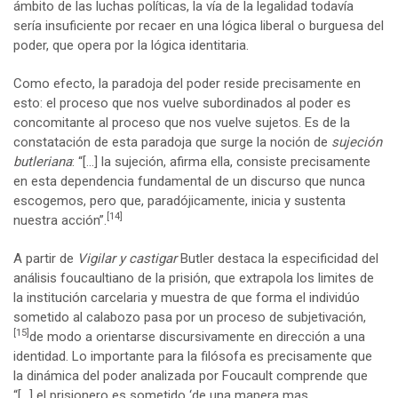
ámbito de las luchas políticas, la vía de la legalidad todavía
sería insuficiente por recaer en una lógica liberal o burguesa del
poder, que opera por la lógica identitaria.
Como efecto, la paradoja del poder reside precisamente en
esto: el proceso que nos vuelve subordinados al poder es
concomitante al proceso que nos vuelve sujetos. Es de la
constatación de esta paradoja que surge la noción de
sujeción
butleriana
: “[…] la sujeción, afirma ella, consiste precisamente
en esta dependencia fundamental de un discurso que nunca
escogemos, pero que, paradójicamente, inicia y sustenta
[14]
nuestra acción”.
A partir de
Vigilar y castigar
Butler destaca la especificidad del
análisis foucaultiano de la prisión, que extrapola los limites de
la institución carcelaria y muestra de que forma el individúo
sometido al calabozo pasa por un proceso de subjetivación,
[15]
de modo a orientarse discursivamente en dirección a una
identidad. Lo importante para la filósofa es precisamente que
la dinámica del poder analizada por Foucault comprende que
“[…] el prisionero es sometido ‘de una manera mas