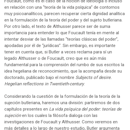
Foucault, como es el caso de la noción de ideología o incluso
en relación con una “teoría de la vida psíquica” de contornos
muy psicoanalíticos, parecen recuperar cierta dignidad analítica
en la formulación de la teoría del poder y del sujeto butleriana.
Por otro lado, el texto de Althusser parece ser de suma
importancia para entender lo que Foucault tenía en mente al
intentar desviar de las llamadas “teorías clásicas del poder”,
apodadas por él de “jurídicas”. Sin embargo, es importante
tener en cuenta que, si Butler a veces reclama para sí un
legado Althusser o de Foucault, creo que es aún más
fundamental para la comprensión del rumbo de sus escritos la
idea hegeliana de reconocimiento, que la acompaña desde su
doctorado, publicado bajo el nombre
Subjects of desire.
Hegelian reflections in Twentieth-century
.
Considerando la cuestión de la formulación de la teoría de la
sujeción butleriana, haremos una división: partiremos de dos
capítulos presentes en
La vida psíquica del poder: teorías de
sujeción
en los cuales la filósofa dialoga con las
investigaciones de Foucault y Althusser. Como veremos en
más detalles a lo largo de nuestro estudio, Butler argumenta