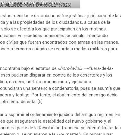
TALLA DE PONT D’ARCOLE” (1826)
estas medidas extraordinarias fue justificar jurídicamente las
vida y a las propiedades de los ciudadanos, a causa de la
 No solo se afectó a los que participaban en los motines,
cciones. En repetidas ocasiones se señaló, intentando
a los civiles que fueran encontrados con armas en las manos.
tando a terceros cuando se recurría a medios militares para
ncontraba bajo el estatus de «
hors-la-loi
» —«fuera-de-la-
eses pudieran disparar en contra de los desertores y los
dica, es decir, un fallo pronunciado y ejecutado
pronunciaran una sentencia condenatoria, pues se asumía que
adora y testigo. Por tanto, el abatimiento del enemigo debía
mplimiento de esta.
[5]
rio suprimir el ordenamiento jurídico del antiguo régimen. En
es que aseguraran la estabilidad del nuevo gobierno y, al
primera parte de la Revolución francesa se intentó limitar las
or ejemplo, se opusieron a la «
loi martiel
». En primer lugar,