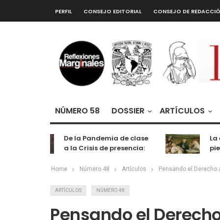
PERFIL
CONSEJO EDITORIAL
CONSEJO DE REDACCI
NÚMERO 58
DOSSIER
ARTÍCULOS
De la Pandemia de clase
La extr
a la Crisis de presencia:
piedra 
cognición, labor y
entretenimiento
Home
Número 48
Artículos
Pensando el Derecho a
ARTÍCULOS
NÚMERO 48
Pensando el Derecho 