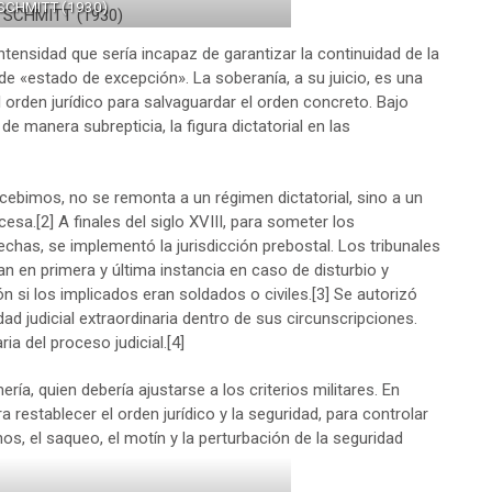
SCHMITT (1930)
intensidad que sería incapaz de garantizar la continuidad de la
de «estado de excepción». La soberanía, a su juicio, es una
 orden jurídico para salvaguardar el orden concreto. Bajo
de manera subrepticia, la figura dictatorial en las
cebimos, no se remonta a un régimen dictatorial, sino a un
cesa.
[2]
A finales del siglo XVIII, para someter los
has, se implementó la jurisdicción prebostal. Los tribunales
an en primera y última instancia en caso de disturbio y
n si los implicados eran soldados o civiles.
[3]
Se autorizó
ad judicial extraordinaria dentro de sus circunscripciones.
a del proceso judicial.
[4]
ía, quien debería ajustarse a los criterios militares. En
restablecer el orden jurídico y la seguridad, para controlar
os, el saqueo, el motín y la perturbación de la seguridad