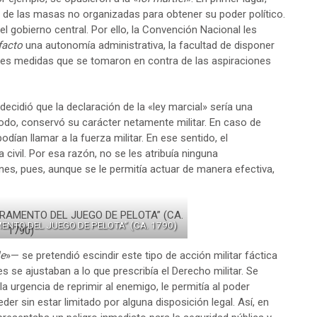
 de las masas no organizadas para obtener su poder político.
l gobierno central. Por ello, la Convención Nacional les
facto
una autonomía administrativa, la facultad de disponer
ales medidas que se tomaron en contra de las aspiraciones
ecidió que la declaración de la «ley marcial» sería una
odo, conservó su carácter netamente militar. En caso de
podían llamar a la fuerza militar. En ese sentido, el
civil. Por esa razón, no se les atribuía ninguna
es, pues, aunque se le permitía actuar de manera efectiva,
ENTO DEL JUEGO DE PELOTA” (CA. 1790)
le
»— se pretendió escindir este tipo de acción militar fáctica
es se ajustaban a lo que prescribía el Derecho militar. Se
la urgencia de reprimir al enemigo, le permitía al poder
eder sin estar limitado por alguna disposición legal. Así, en