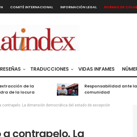
ÓN
COMITÉ INTERNACIONAL
INFORMACIÓN LEGAL
NORMAS DE COLA
RESEÑAS
TRADUCCIONES
VIDAS INFAMES
NÚMER
acción de la
Responsabilidad ante la
de la locura
comunidad
 contrapelo. La dimensión democrática del estado de excepción
a contrapelo. La