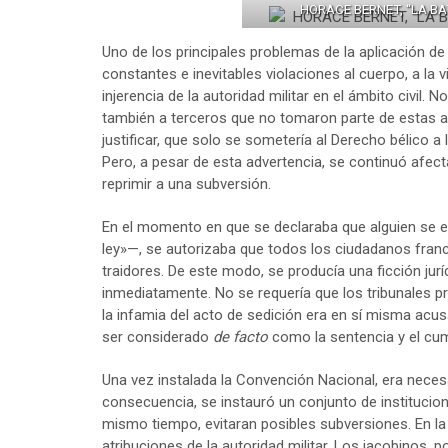
HORACE BERNET, “LA BA
Uno de los principales problemas de la aplicación de 
constantes e inevitables violaciones al cuerpo, a la 
injerencia de la autoridad militar en el ámbito civil.
también a terceros que no tomaron parte de estas a
justificar, que solo se sometería al Derecho bélico 
Pero, a pesar de esta advertencia, se continuó afec
reprimir a una subversión.
En el momento en que se declaraba que alguien se e
ley»—, se autorizaba que todos los ciudadanos franc
traidores. De este modo, se producía una ficción jurí
inmediatamente. No se requería que los tribunales 
la infamia del acto de sedición era en sí misma acus
ser considerado
de facto
como la sentencia y el cu
Una vez instalada la Convención Nacional, era necesa
consecuencia, se instauró un conjunto de institucion
mismo tiempo, evitaran posibles subversiones. En la 
atribuciones de la autoridad militar. Los jacobinos, p