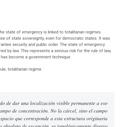
 the state of emergency is linked to totalitarian regimes.
cise of state sovereignty, even for democratic states. It was
arantee security and public order. The state of emergency
hed by law. This represents a serious risk for the rule of law,
 it has become a government technique.
le, totalitarian regime.
do de dar una localización visible permanente a eso
 campo de concentración. No la cárcel, sino el campo
espacio que corresponde a esta estructura originaria
absoluto de excepción, es topológicamente diverso