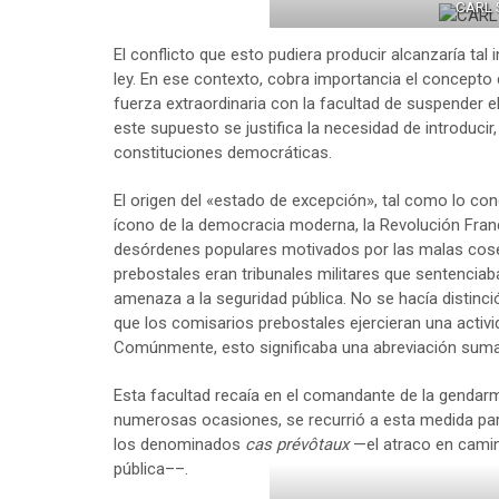
CARL 
El conflicto que esto pudiera producir alcanzaría tal 
ley. En ese contexto, cobra importancia el concepto 
fuerza extraordinaria con la facultad de suspender el
este supuesto se justifica la necesidad de introducir, 
constituciones democráticas.
El origen del «estado de excepción», tal como lo con
ícono de la democracia moderna, la Revolución Fran
desórdenes populares motivados por las malas cosec
prebostales eran tribunales militares que sentenciab
amenaza a la seguridad pública. No se hacía distinció
que los comisarios prebostales ejercieran una activid
Comúnmente, esto significaba una abreviación sumari
Esta facultad recaía en el comandante de la gendarmer
numerosas ocasiones, se recurrió a esta medida para 
los denominados
cas prévôtaux
—el atraco en camin
pública––.