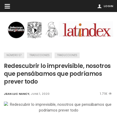
LOGIN
NÚMERO 57
TRADUCCIONES
TRADUCCIONES
Redescubrir lo imprevisible, nosotros
que pensábamos que podríamos
prever todo
1.71K
JEAN LUC NANCY
,
JUNE 1, 2020