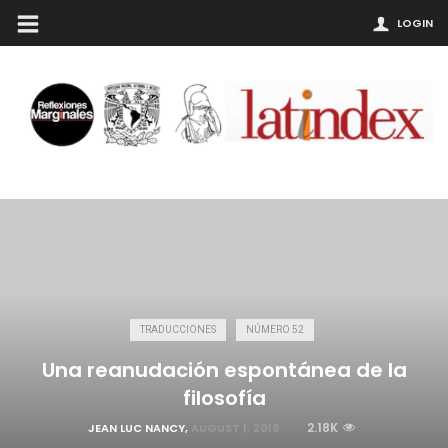
LOGIN
TRADUCCIONES
NÚMERO 52
Una reanudación espontánea de la
filosofía
2.18K
JEAN LUC NANCY
,
AUGUST 1, 2019