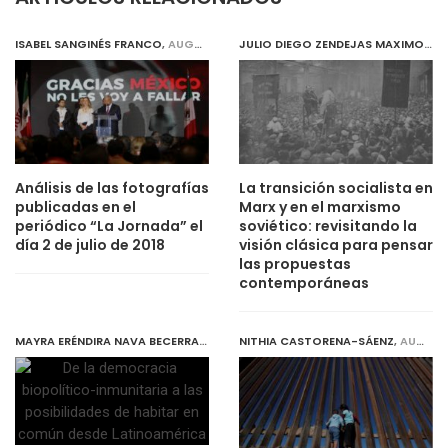
ISABEL SANGINÉS FRANCO
,
AUGUST 1, 2019
JULIO DIEGO ZENDEJAS MAXIMO
,
AU
Análisis de las fotografías
La transición socialista en
publicadas en el
Marx y en el marxismo
periódico “La Jornada” el
soviético: revisitando la
día 2 de julio de 2018
visión clásica para pensar
las propuestas
contemporáneas
MAYRA ERÉNDIRA NAVA BECERRA
,
JULY 31, 2019
NITHIA CASTORENA-SÁENZ
,
AUGUST 1, 2019