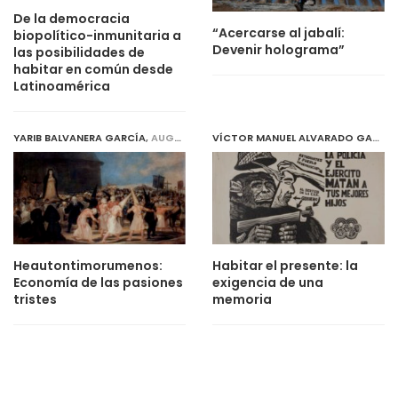
De la democracia
“Acercarse al jabalí:
biopolítico-inmunitaria a
Devenir holograma”
las posibilidades de
habitar en común desde
Latinoamérica
YARIB BALVANERA GARCÍA
,
AUGUST 1, 2019
VÍCTOR MANUEL ALVARADO GARCÍA
Heautontimorumenos:
Habitar el presente: la
Economía de las pasiones
exigencia de una
tristes
memoria