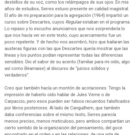
destellos de su voz, como los relámpagos de sus ojos. En mis
años de estudios, Serres estuvo presente en calidad magistral.
El año de mi preparación para la agregación (1964) impartió un
curso sobre Descartes, cuyos
Regulae
estaban en el programa.
Lo repaso y lo escucho anunciarnos que nos sorprendería lo
que nos hacía ver en este texto, cuyo acercamiento fue un
poco repelente. Y de hecho nos asombró, hizo que bailaran las
austeras figuras con las que Descartes quería mostrar que las
líneas y los puntos podían representar todas las diferencias
sensibles. Dio el sabor de su acento (familiar para mi oído, algo
así como Béarnaise) al discurso de “juicios sólidos y
verdaderos”.
Creo que también hacía un montón de acotaciones. Tengo la
impresión de haberlo oído hablar de Jules Verne o de
Carpaccio, pero esos pueden ser falsos recuerdos falsificados
por libros posteriores. Al lado de Canguilhem, que también
daba conferencias sobre el mismo texto, Serres parecía
menos preciso, menos meticuloso, pero ambos compartían un
cierto sentido de la organización del pensamiento, del goce
encontrado en el orden y en las relaciones, de una vida de