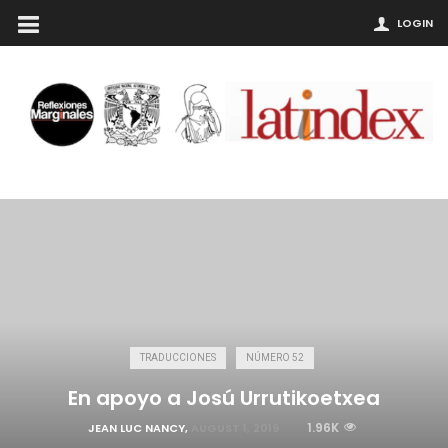
LOGIN
TRADUCCIONES
NÚMERO 52
En apoyo a Josú Urrutikoetxea
1.96K
JEAN LUC NANCY
,
AUGUST 1, 2019