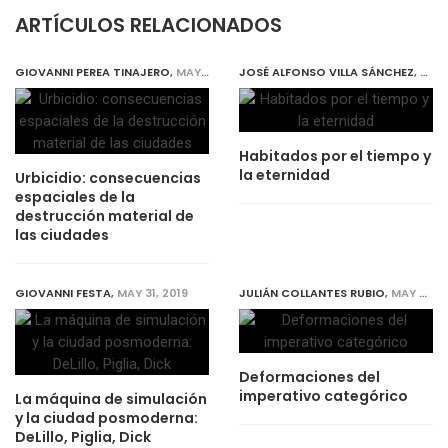
ARTÍCULOS RELACIONADOS
GIOVANNI PEREA TINAJERO
,
MAY 31, 2019
JOSÉ ALFONSO VILLA SÁNCHEZ
,
MAY 
Habitados por el tiempo y
la eternidad
Urbicidio: consecuencias
espaciales de la
destrucción material de
las ciudades
GIOVANNI FESTA
,
MAY 31, 2019
JULIÁN COLLANTES RUBIO
,
MAY 31, 2019
Deformaciones del
imperativo categórico
La máquina de simulación
y la ciudad posmoderna:
DeLillo, Piglia, Dick