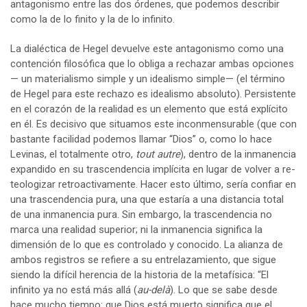
antagonismo entre las dos órdenes, que podemos describir
como la de lo finito y la de lo infinito.
La dialéctica de Hegel devuelve este antagonismo como una
contención filosófica que lo obliga a rechazar ambas opciones
— un materialismo simple y un idealismo simple— (el término
de Hegel para este rechazo es idealismo absoluto). Persistente
en el corazón de la realidad es un elemento que está explícito
en él. Es decisivo que situamos este inconmensurable (que con
bastante facilidad podemos llamar “Dios” o, como lo hace
Levinas, el totalmente otro,
tout autre
), dentro de la inmanencia
expandido en su trascendencia implícita en lugar de volver a re-
teologizar retroactivamente. Hacer esto último, sería confiar en
una trascendencia pura, una que estaría a una distancia total
de una inmanencia pura. Sin embargo, la trascendencia no
marca una realidad superior; ni la inmanencia significa la
dimensión de lo que es controlado y conocido. La alianza de
ambos registros se refiere a su entrelazamiento, que sigue
siendo la difícil herencia de la historia de la metafísica: “El
infinito ya no está más allá (
au-delà
). Lo que se sabe desde
hace mucho tiempo: que Dios está muerto significa que el