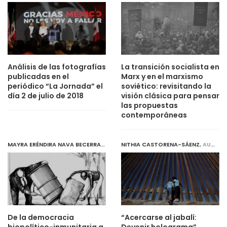
Análisis de las fotografías
La transición socialista en
publicadas en el
Marx y en el marxismo
periódico “La Jornada” el
soviético: revisitando la
día 2 de julio de 2018
visión clásica para pensar
las propuestas
contemporáneas
MAYRA ERÉNDIRA NAVA BECERRA
,
JULY 31, 2019
NITHIA CASTORENA-SÁENZ
,
AUGUST 1, 2019
De la democracia
“Acercarse al jabalí: