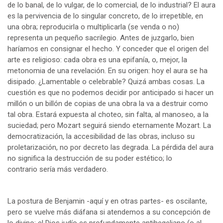
de lo banal, de lo vulgar, de lo comercial, de lo industrial? El aura
es la pervivencia de lo singular concreto, de lo irrepetible, en
una obra; reproducirla o multiplicarla (se venda o no)
representa un pequeño sacrilegio. Antes de juzgarlo, bien
haríamos en consignar el hecho. Y conceder que el origen del
arte es religioso: cada obra es una epifanía, o, mejor, la
metonomia de una revelación. En su origen: hoy el aura se ha
disipado. ¿Lamentable o celebrable? Quizá ambas cosas. La
cuestión es que no podemos decidir por anticipado si hacer un
millón o un billón de copias de una obra la va a destruir como
tal obra. Estará expuesta al choteo, sin falta, al manoseo, a la
suciedad; pero Mozart seguirá siendo eternamente Mozart. La
democratización, la accesibilidad de las obras, incluso su
proletarización, no por decreto las degrada. La pérdida del aura
no significa la destrucción de su poder estético; lo
contrario sería más verdadero.
La postura de Benjamin -aquí y en otras partes- es oscilante,
pero se vuelve más diáfana si atendemos a su concepción de