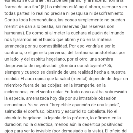
ebriedad se contrae”, escribe Benjamin, “y, al hacerlo, toma la
forma de una flor”.
[8]
Lo místico está aquí, ahora, siempre y en
todas partes: lo real no precisa ni pesquisa ni desciframiento.
Contra toda hermenéutica, las cosas simplemente no pueden
mentir: se dan a lo bestia, sin reservas (las reservas son
humanas). Es como si al meter la cuchara al pudin del mundo
nos fijáramos en el hueco que abren y no en la materia
arrancada por su comestibilidad. Por eso vendría a ser lo
contrario, o el gemelo perverso, del fantasma aristotélico, por
un lado, y del espíritu hegeliano, por el otro: una sombra
desprovista de negatividad. ¿Sombra constituyente? Sí,
siempre y cuando se deslinde de una realidad hecha a nuestra
medida. El aura opina que la salud (mental) depende de dejar un
miembro fuera de las cobijas: en la intemperie, en la
inclemencia, en el viento solar. En todo caso así ha sobrevivido
la especie, amenazada hoy día por su intratable obsesión
inmunitaria. Ya se verá. “Irrepetible aparición de una lejanía”,
salmodia el confuso, bizarro y escurridizo cabalista. No el
absoluto hegeliano: la lejanía de lo próximo, lo efímero en la
duración; no la dialéctica, menos aún la desértica positividad:
ojos para ver lo invisible (por demasiado a la vista). El oficio del