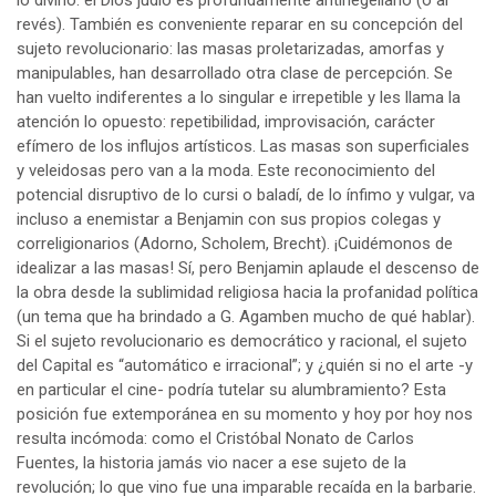
lo divino: el Dios judío es profundamente antihegeliano (o al
revés). También es conveniente reparar en su concepción del
sujeto revolucionario: las masas proletarizadas, amorfas y
manipulables, han desarrollado otra clase de percepción. Se
han vuelto indiferentes a lo singular e irrepetible y les llama la
atención lo opuesto: repetibilidad, improvisación, carácter
efímero de los influjos artísticos. Las masas son superficiales
y veleidosas pero van a la moda. Este reconocimiento del
potencial disruptivo de lo cursi o baladí, de lo ínfimo y vulgar, va
incluso a enemistar a Benjamin con sus propios colegas y
correligionarios (Adorno, Scholem, Brecht). ¡Cuidémonos de
idealizar a las masas! Sí, pero Benjamin aplaude el descenso de
la obra desde la sublimidad religiosa hacia la profanidad política
(un tema que ha brindado a G. Agamben mucho de qué hablar).
Si el sujeto revolucionario es democrático y racional, el sujeto
del Capital es “automático e irracional”; y ¿quién si no el arte -y
en particular el cine- podría tutelar su alumbramiento? Esta
posición fue extemporánea en su momento y hoy por hoy nos
resulta incómoda: como el Cristóbal Nonato de Carlos
Fuentes, la historia jamás vio nacer a ese sujeto de la
revolución; lo que vino fue una imparable recaída en la barbarie.