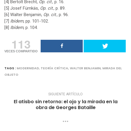
[4]
Bertolt Brecht,
Op. cit
., p. 16.
[5]
Josef Fürnkäs,
Op. cit
., p. 89.
[6]
Walter Benjamin,
Op. cit
., p. 96.
[7]
Ibídem
, pp. 101-102.
[8]
Ibídem
, p. 104.
113
VECES COMPARTIDO
TAGS :
MODERNIDAD
,
TEORÍA CRÍTICA
,
WALTER BENJAMIN
,
MIRADA DEL
OBJETO
SIGUIENTE ARTÍCULO
El atisbo sin retorno: el ojo y la mirada en la
obra de Georges Bataille