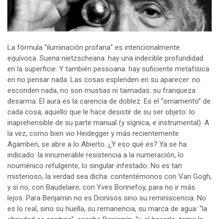
La fórmula “iluminación profana” es intencionalmente
equívoca. Suena nietzscheana: hay una indecible profundidad
en la superficie. Y también pessoana: hay suficiente metafísica
en no pensar nada. Las cosas esplenden en su aparecer: no
esconden nada, no son mustias ni taimadas: su franqueza
desarma. El aura es la carencia de doblez. Es el “ornamento” de
cada cosa, aquello que le hace desistir de su ser objeto: lo
inaprehensible de su parte manual (y sígnica, e instrumental). A
la vez, como bien vio Heidegger y más recientemente
Agamben, se abre a lo Abierto. ¿Y eso qué es? Ya se ha
indicado: la innumerable resistencia a la numeración, lo
nouménico refulgente, lo singular infestado. No es tan
misterioso, la verdad sea dicha: contentémonos con Van Gogh,
y si no, con Baudelaire; con Yves Bonnefoy, para no ir más
lejos. Para Benjamin no es Dionisos sino su reminiscencia. No
es lo real, sino su huella, su remanencia, su marca de agua: “la