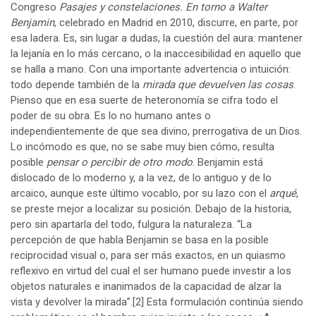
Congreso
Pasajes y constelaciones. En torno a Walter
Benjamin
, celebrado en Madrid en 2010, discurre, en parte, por
esa ladera. Es, sin lugar a dudas, la cuestión del aura: mantener
la lejanía en lo más cercano, o la inaccesibilidad en aquello que
se halla a mano. Con una importante advertencia o intuición:
todo depende también de la
mirada que devuelven las cosas
.
Pienso que en esa suerte de heteronomía se cifra todo el
poder de su obra. Es lo no humano antes o
independientemente de que sea divino, prerrogativa de un Dios.
Lo incómodo es que, no se sabe muy bien cómo, resulta
posible
pensar o percibir de otro modo
. Benjamin está
dislocado de lo moderno y, a la vez, de lo antiguo y de lo
arcaico, aunque este último vocablo, por su lazo con el
arqué
,
se preste mejor a localizar su posición. Debajo de la historia,
pero sin apartarla del todo, fulgura la naturaleza. “La
percepción de que habla Benjamin se basa en la posible
reciprocidad visual o, para ser más exactos, en un quiasmo
reflexivo en virtud del cual el ser humano puede investir a los
objetos naturales e inanimados de la capacidad de alzar la
vista y devolver la mirada”.
[2]
Esta formulación continúa siendo