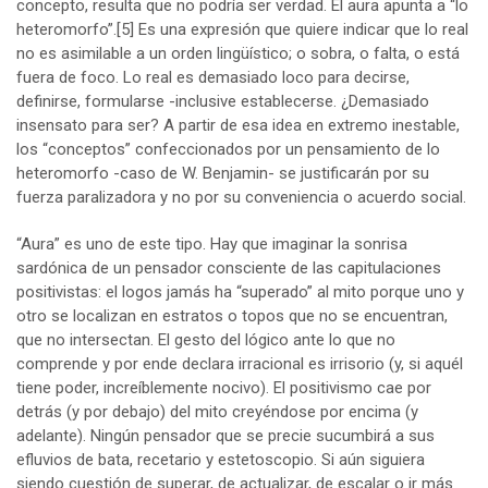
concepto, resulta que no podría ser verdad. El aura apunta a “lo
heteromorfo”.
[5]
Es una expresión que quiere indicar que lo real
no es asimilable a un orden lingüístico; o sobra, o falta, o está
fuera de foco. Lo real es demasiado loco para decirse,
definirse, formularse -inclusive establecerse. ¿Demasiado
insensato para ser? A partir de esa idea en extremo inestable,
los “conceptos” confeccionados por un pensamiento de lo
heteromorfo -caso de W. Benjamin- se justificarán por su
fuerza paralizadora y no por su conveniencia o acuerdo social.
“Aura” es uno de este tipo. Hay que imaginar la sonrisa
sardónica de un pensador consciente de las capitulaciones
positivistas: el logos jamás ha “superado” al mito porque uno y
otro se localizan en estratos o topos que no se encuentran,
que no intersectan. El gesto del lógico ante lo que no
comprende y por ende declara irracional es irrisorio (y, si aquél
tiene poder, increíblemente nocivo). El positivismo cae por
detrás (y por debajo) del mito creyéndose por encima (y
adelante). Ningún pensador que se precie sucumbirá a sus
efluvios de bata, recetario y estetoscopio. Si aún siguiera
siendo cuestión de superar, de actualizar, de escalar o ir más