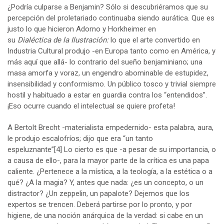
¿Podría culparse a Benjamin? Sólo si descubriéramos que su
percepción del proletariado continuaba siendo aurática. Que es
justo lo que hicieron Adorno y Horkheimer en
su
Dialéctica
de
la
Ilustración:
lo que el arte convertido en
Industria Cultural produjo -en Europa tanto como en América, y
más aquí que allá- lo contrario del sueño benjaminiano; una
masa amorfa y voraz, un engendro abominable de estupidez,
insensibilidad y conformismo. Un público tosco y trivial siempre
hostil y habituado a estar en guardia contra los “entendidos”.
¡Eso ocurre cuando el intelectual se quiere profeta!
A Bertolt Brecht -materialista empedernido- esta palabra, aura,
le produjo escalofríos; dijo que era “un tanto
espeluznante”
[4]
Lo cierto es que -a pesar de su importancia, o
a causa de ello-, para la mayor parte de la crítica es una papa
caliente. ¿Pertenece a la mística, a la teología, a la estética o a
qué? ¿A la magia? Y, antes que nada: ¿es un concepto, o un
distractor? ¿Un zeppelin, un papalote? Dejemos que los
expertos se trencen. Deberá partirse por lo pronto, y por
higiene, de una noción anárquica de la verdad: si cabe en un