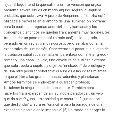
lejos, el logos tendría que sufrir una intervención quirúrgica
bastante severa. No es en modo alguno seguro, ni siquiera
probable, que sobreviva. A juicio de Benjamin, la filosofía está
obligada a moverse en el ámbito de una “iluminación profana”
para la cual las categorías aristotélicas y kantianas y los
conceptos científicos se quedan francamente muy rabones. Se
trata de dar un paso más allá (o más acá) de lo sagrado,
pensado en un registro muy riguroso, pero sin abandonar la
expectativa de iluminación. Observemos al pasar que el aura de
la tradición cabalística se halla emparentada con el éter greco-
romano: una capa, un velo, una envoltura de sutileza extrema
que sobrevuela a sujetos y objetos “nimbados” de prestigio y
de una muy peculiar soberanía: el aura es a las cosas mismas
lo que el éter a las grandes masas radiantes y planetarias.
Ambos términos se enderezan a guarecer, proteger,
fortalecer la singularidad de lo existente. También para
hacerlos trans-parecer; de ahí su índole paradójica: ¿un velo
que da a ver? ¿una luminosidad que oscurece? ¿un soporte
que desfonda? El aura es “una cifra para la paradoja de una
experiencia posible de lo imposible”.
[6]
Un modo de acoger lo