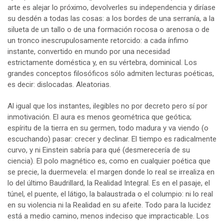
arte es alejar lo próximo, devolverles su independencia y diríase
su desdén a todas las cosas: a los bordes de una serranía, a la
silueta de un tallo o de una formación rocosa o arenosa o de
un tronco inescrupulosamente retorcido: a cada ínfimo
instante, convertido en mundo por una necesidad
estrictamente doméstica y, en su vértebra, dominical. Los
grandes conceptos filosóficos sólo admiten lecturas poéticas,
es decir: dislocadas. Aleatorias.
Al igual que los instantes, ilegibles no por decreto pero sí por
inmotivación. El aura es menos geométrica que geótica;
espíritu de la tierra en su germen, todo madura y va viendo (o
escuchando) pasar: crecer y declinar. El tiempo es radicalmente
curvo, y ni Einstein sabría para qué (desmerecería de su
ciencia). El polo magnético es, como en cualquier poética que
se precie, la duermevela: el margen donde lo real se irrealiza en
lo del último Baudrillard, la Realidad Integral. Es en el pasaje, el
túnel, el puente, el látigo, la balaustrada o el columpio: ni lo real
en su violencia ni la Realidad en su afeite. Todo para la lucidez
está a medio camino, menos indeciso que impracticable. Los