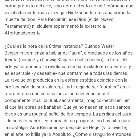
como pretexto del arte, sino como efecto de un fenómeno que
va infinitamente más allá y que Nietzsche tematizaría como la
muerte de Dios. Para Benjamin, ese Dios (el del Nuevo
Testamento) ni siquiera experimentó la existencia.
Afortunadamente.
¿Cuál es la hora de la última instancia? Cuando Walter
Benjamin comienza a hablar del “aura”, a mediados de los años
treinta (aunque ya Ludwig Klages lo había hecho), la hora-del-
arte ya ha sonado: la revolución se ha revelado en su esfera, y
es esperable -y deseable- que contamine a todas las demás.
La revolución producida en la esfera estética coincide con la
profanación de sus valores; el arte deja de ser “aurático” en el
momento en que se seculariza: una desecación del
componente ritual, cultual, sacramental, mágico-hechiceril, en
el que las obras se bañaban. Que ya no naden en esos santos
óleos es una (buena) señal de los tiempos. La pérdida del aura
-de su halo sacro- es marca de un progreso; no hay sitio para
la nostalgia. Aquí Benjamin se despide de Hegel (y lo invierte):
en el arte no brilla ya lo Absoluto. ¿Cómo distinguirlo entonces