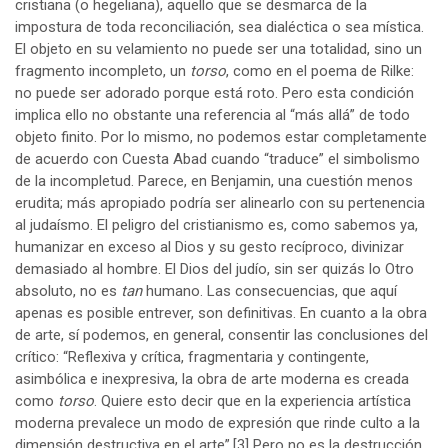
cristiana (o hegeliana), aquello que se desmarca de la
impostura de toda reconciliación, sea dialéctica o sea mística.
El objeto en su velamiento no puede ser una totalidad, sino un
fragmento incompleto, un
torso
, como en el poema de Rilke:
no puede ser adorado porque está roto. Pero esta condición
implica ello no obstante una referencia al “más allá” de todo
objeto finito. Por lo mismo, no podemos estar completamente
de acuerdo con Cuesta Abad cuando “traduce” el simbolismo
de la incompletud. Parece, en Benjamin, una cuestión menos
erudita; más apropiado podría ser alinearlo con su pertenencia
al judaísmo. El peligro del cristianismo es, como sabemos ya,
humanizar en exceso al Dios y su gesto recíproco, divinizar
demasiado al hombre. El Dios del judío, sin ser quizás lo Otro
absoluto, no es
tan
humano. Las consecuencias, que aquí
apenas es posible entrever, son definitivas. En cuanto a la obra
de arte, sí podemos, en general, consentir las conclusiones del
crítico: “Reflexiva y crítica, fragmentaria y contingente,
asimbólica e inexpresiva, la obra de arte moderna es creada
como
torso
. Quiere esto decir que en la experiencia artística
moderna prevalece un modo de expresión que rinde culto a la
dimensión destructiva en el arte”.
[3]
Pero no es la destrucción