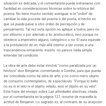
situación es delicada, y el comentarista puede extraviarse con
facilidad en consideraciones técnicas sobre la retórica del
poema. No tiene mucho sentido averiguar si la “orden” de
cambiar la vida procede del poema o del poeta; el hecho es
que
se puede
pasar a otro orden de percepción y de
pensamiento. Tal vez esta opción no aplique a todos; pero no
por elitismo o por ademán o tic aristocrático, sino porque no
obedece a imperativo alguno, categórico o no. El aura equivale
a la postulación de un
más allá interno a las cosas
, a una
trascendencia inmanente. Insisto: no parece nada simple
entender tal condición.
La obra de arte debe estar inmóvil, “como paralizada por un
hechizo” dice Benjamin comentando a Goethe, para que pueda
ser concebida como tal obra de arte, y no como mero objeto
de consumo contemplativo, de espectáculo. “Porque lo bello
no es ni el velo ni el objeto velado, sino el objeto en su velo”.
Esta frase del ensayo sobre
Las afinidades electivas
, citada
por el comentarista en la página 127, resume de maravilla la
actitud de Benjamin. Lo sagrado es, al contrario de su acepción