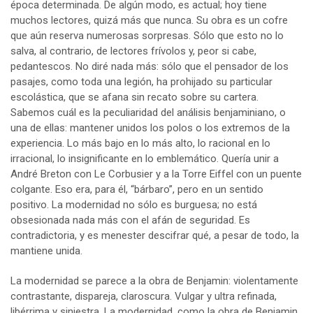
época determinada. De algún modo, es actual; hoy tiene
muchos lectores, quizá más que nunca. Su obra es un cofre
que aún reserva numerosas sorpresas. Sólo que esto no lo
salva, al contrario, de lectores frívolos y, peor si cabe,
pedantescos. No diré nada más: sólo que el pensador de los
pasajes, como toda una legión, ha prohijado su particular
escolástica, que se afana sin recato sobre su cartera.
Sabemos cuál es la peculiaridad del análisis benjaminiano, o
una de ellas: mantener unidos los polos o los extremos de la
experiencia. Lo más bajo en lo más alto, lo racional en lo
irracional, lo insignificante en lo emblemático. Quería unir a
André Breton con Le Corbusier y a la Torre Eiffel con un puente
colgante. Eso era, para él, “bárbaro”, pero en un sentido
positivo. La modernidad no sólo es burguesa; no está
obsesionada nada más con el afán de seguridad. Es
contradictoria, y es menester descifrar qué, a pesar de todo, la
mantiene unida.
La modernidad se parece a la obra de Benjamin: violentamente
contrastante, dispareja, claroscura. Vulgar y ultra refinada,
libérrima y siniestra. La modernidad, como la obra de Benjamin,