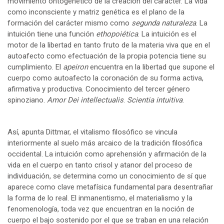
movimiento ontogenético de la creación del carácter. La vida
como inconsciente y matriz genética es el plano de la
formación del carácter mismo como
segunda naturaleza
. La
intuición tiene una función
ethopoiética
. La intuición es el
motor de la libertad en tanto fruto de la materia viva que en el
autoafecto como efectuación de la propia potencia tiene su
cumplimiento. El
apeiron
encuentra en la libertad que supone el
cuerpo como autoafecto la coronación de su forma activa,
afirmativa y productiva. Conocimiento del tercer género
spinoziano.
Amor Dei intellectualis
.
Scientia intuitiva
.
Así, apunta Dittmar, el vitalismo filosófico se vincula
interiormente al suelo más arcaico de la tradición filosófica
occidental. La intuición como aprehensión y afirmación de la
vida en el cuerpo en tanto crisol y atanor del proceso de
individuación, se determina como un conocimiento de sí que
aparece como clave metafísica fundamental para desentrañar
la forma de lo real. El inmanentismo, el materialismo y la
fenomenología, toda vez que encuentran en la noción de
cuerpo el bajo sostenido por el que se traban en una relación