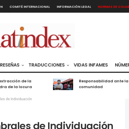
ÓN
COMITÉ INTERNACIONAL
INFORMACIÓN LEGAL
NORMAS DE COLA
RESEÑAS
TRADUCCIONES
VIDAS INFAMES
NÚMER
cción de la
Responsabilidad ante la
e la locura
comunidad
es de Individuación
rales de Individuación