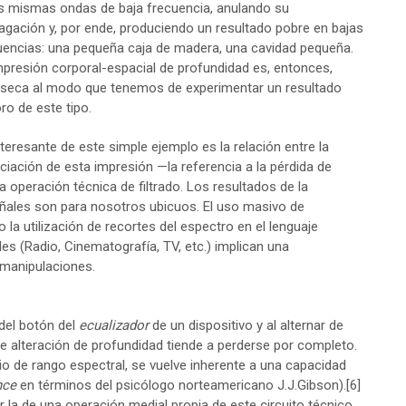
s mismas ondas de baja frecuencia, anulando su
agación y, por ende, produciendo un resultado pobre en bajas
uencias: una pequeña caja de madera, una cavidad pequeña.
mpresión corporal-espacial de profundidad es, entonces,
ínseca al modo que tenemos de experimentar un resultado
ro de este tipo.
nteresante de este simple ejemplo es la relación entre la
ciación de esta impresión —la referencia a la pérdida de
a operación técnica de filtrado. Los resultados de la
ñales son para nosotros ubicuos. El uso masivo de
la utilización de recortes del espectro en el lenguaje
es (Radio, Cinematografía, TV, etc.) implican una
 manipulaciones.
 del botón del
ecualizador
de un dispositivo y al alternar de
 de alteración de profundidad tiende a perderse por completo.
o de rango espectral, se vuelve inherente a una capacidad
nce
en términos del psicólogo norteamericano J.J.Gibson).
[6]
r la de una operación medial propia de este circuito técnico.