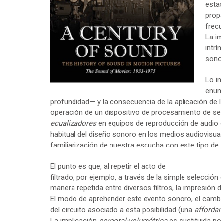
esta
prop
frec
La i
intr
sono
Lo i
enun
profundidad— y la consecuencia de la aplicación de l
operación de un dispositivo de procesamiento de se
ecualizadores
en equipos de reproducción de audio o 
habitual del diseño sonoro en los medios audiovisual
familiarización de nuestra escucha con este tipo de
El punto es que, al repetir el acto de
filtrado, por ejemplo, a través de la simple selección
manera repetida entre diversos filtros, la impresión
El modo de aprehender este evento sonoro, el cambi
del circuito asociado a esta posibilidad (una
afforda
La implicación
corporal-volumétrica
es sustituida po