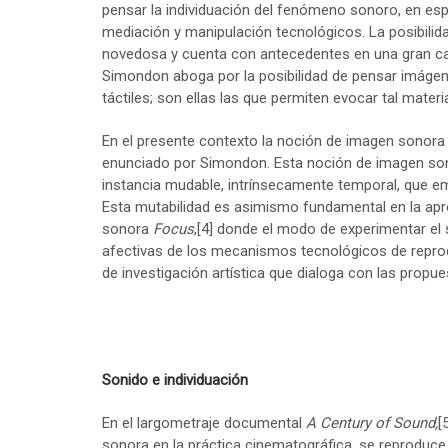
pensar la individuación del fenómeno sonoro, en esp
mediación y manipulación tecnológicos. La posibili
novedosa y cuenta con antecedentes en una gran can
Simondon aboga por la posibilidad de pensar imágene
táctiles; son ellas las que permiten evocar tal materia
En el presente contexto la noción de imagen sonora 
enunciado por Simondon. Esta noción de imagen so
instancia mudable, intrínsecamente temporal, que em
Esta mutabilidad es asimismo fundamental en la apr
sonora
Focus
,
[4]
donde el modo de experimentar el 
afectivas de los mecanismos tecnológicos de reprod
de investigación artística que dialoga con las prop
Sonido e individuación
En el largometraje documental
A Century of Sound,
[
sonora en la práctica cinematográfica, se reproduce