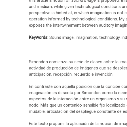
this article a notion of
sound image
is proposed, thi
and medium, while given technological conditions are
perspective is hinted at, in which imagination is not 
operation informed by technological conditions. My 
exposes the intertwinement between auditory imagina
Keywords:
Sound image, imagination, technology, ind
Simondon comienza su serie de clases sobre la imag
actividad de producción de imágenes que se desplieg
anticipación, recepción, recuerdo e invención.
En contraste con aquella posición que la concibe co
imaginación es descrita por Simondon como la neces
aspectos de la interacción entre un organismo y su
nodo. Más que un contenido sensible fijo localizado 
mudable, articulación del despliegue constante de 
Este texto propone la aplicación de la noción de i