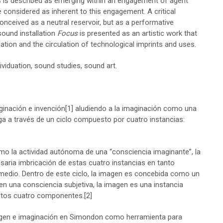
s is described as emerging within an engagement of agent
 considered as inherent to this engagement. A critical
conceived as a neutral reservoir, but as a performative
sound installation
Focus
is presented as an artistic work that
tion and the circulation of technological imprints and uses.
ividuation, sound studies, sound art.
inación e invención
[1]
aludiendo a la imaginación como una
a a través de un ciclo compuesto por cuatro instancias:
mo la actividad autónoma de una “consciencia imaginante”, la
aria imbricación de estas cuatro instancias en tanto
 medio. Dentro de este ciclo, la imagen es concebida como un
en una consciencia subjetiva, la imagen es una instancia
estos cuatro componentes.
[2]
magen e imaginación en Simondon como herramienta para