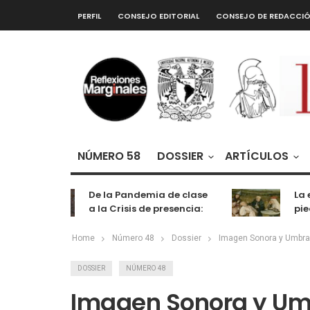
PERFIL
CONSEJO EDITORIAL
CONSEJO DE REDACCI
NÚMERO 58
DOSSIER
ARTÍCULOS
De la Pandemia de clase
La extra
a la Crisis de presencia:
piedra d
cognición, labor y
entretenimiento
Home
Número 48
Dossier
Imagen Sonora y Umbral
DOSSIER
NÚMERO 48
Imagen Sonora y Umb