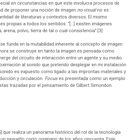
ecial en circunstancias en que este involucra procesos de
dad de proponer una noción de imagen
no-visual
no es
tidad de literaturas y contextos diversos. El mismo
s propias a todos los sentidos: “[…] existen imágenes
, arena, polvo, tierra de tal o cual consistencia”.
[3]
se funda en la mutabilidad inherente al concepto de imagen
nora se construye en tanto la imagen es pensada como
erge del circuito de interacción entre un agente y su medio.
oximación al sonido que pretendo desplegar en mi instalación
sonido es expuesto como ligado a las improntas materiales y
ucción y circulación.
Focus
es presentada como un ejemplo
uestas trazadas por el pensamiento de Gilbert Simondon.
5]
que realiza un panorama histórico del rol de la tecnología
 un pequeño corto originario de los años cincuenta. Este