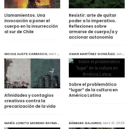
Llamamientos. Una
Resistir: arte de quitar
invocación a poner el
poder a lo imperativo.
cuerpo en la insurrección
Reflexiones sobre
al sur de Chile
armarse de cuerpo/a y
accionar autonomía
NICOLE ALISTE CARRASCO
,
MAY 20, 2020
OMAR MARTÍNEZ GONZÁLEZ
,
MAY 21, 2020
Sobre el problemático
“lugar” de la cultura en
América Latina
Afinidades y contagios
creativos contra la
precarización de la vida
MARÍA LORETO MORENO RAYMAN
,
MAY 21, 2020
BÁRBARA GAJARDO
,
MAY 21, 2020