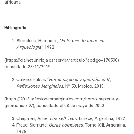
africana.
Bibliografía
Almudena, Hernando, “
Enfoques teóricos en
Arqueología”,
1992
(
https://dialnet.unirioja.es/servlet/articulo?codigo=176590
)
consultado 28/11/2019.
Calvino, Rubén, “
Homo sapiens y gnomónico II
”,
Reflexiones Marginales
, N° 50, México, 2019,
(
https://2018.reflexionesmarginales.com/homo-sapiens-y-
gnomonico-2/
), consultado el 08 de mayo de 2020.
Chapman, Anne,
Los selk´nam
, Emecé, Argentina, 1982.
Freud, Sigmund,
Obras completas,
Tomo XIII
,
Argentina,
1975.