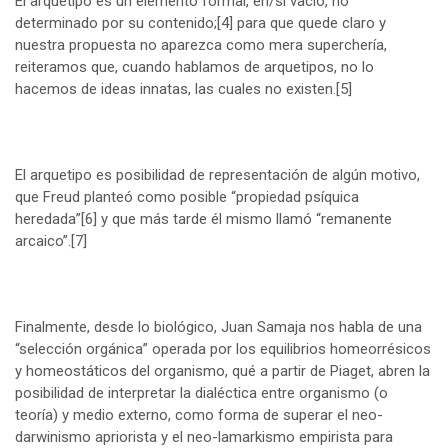
El arquetipo es un elemento formal, en/sí vacío, no
determinado por su contenido;
[4]
para que quede claro y
nuestra propuesta no aparezca como mera superchería,
reiteramos que, cuando hablamos de arquetipos, no lo
hacemos de ideas innatas, las cuales no existen.
[5]
El arquetipo es posibilidad de representación de algún motivo,
que Freud planteó como posible “propiedad psíquica
heredada”
[6]
y que más tarde él mismo llamó “remanente
arcaico”.
[7]
Finalmente, desde lo biológico, Juan Samaja nos habla de una
“selección orgánica” operada por los equilibrios homeorrésicos
y homeostáticos del organismo, qué a partir de Piaget, abren la
posibilidad de interpretar la dialéctica entre organismo (o
teoría) y medio externo, como forma de superar el neo-
darwinismo apriorista y el neo-lamarkismo empirista para