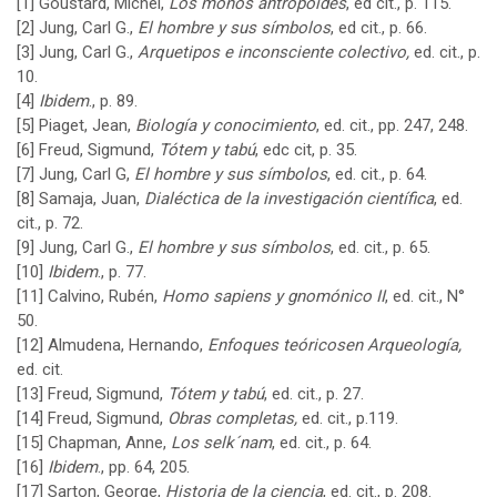
[1] Goustard, Michel,
Los monos antropoides
, ed cit., p. 115.
[2]
Jung, Carl G.,
El hombre y sus símbolos
, ed cit., p. 66.
[3]
Jung, Carl G.,
Arquetipos e inconsciente colectivo,
ed. cit., p.
10.
[4]
Ibidem
., p. 89.
[5]
Piaget, Jean,
Biología y conocimiento
, ed. cit., pp. 247, 248.
[6]
Freud, Sigmund,
Tótem y tabú
, edc cit, p. 35.
[7]
Jung, Carl G,
El hombre y sus símbolos
, ed. cit., p. 64.
[8]
Samaja, Juan,
Dialéctica de la investigación científica
, ed.
cit., p. 72.
[9]
Jung, Carl G.,
El hombre y sus símbolos
, ed. cit., p. 65.
[10]
Ibidem
., p. 77.
[11]
Calvino, Rubén,
Homo sapiens y gnomónico II
, ed. cit., N°
50.
[12]
Almudena, Hernando,
Enfoques teóricosen Arqueología,
ed. cit.
[13]
Freud, Sigmund,
Tótem y tabú
, ed. cit., p. 27.
[14]
Freud, Sigmund,
Obras completas,
ed. cit., p.119.
[15]
Chapman, Anne,
Los selk´nam
, ed. cit., p. 64.
[16]
Ibidem
., pp. 64, 205.
[17]
Sarton, George,
Historia de la ciencia
, ed. cit., p. 208.