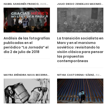
ISABEL SANGINÉS FRANCO
,
AUGUST 1, 2019
JULIO DIEGO ZENDEJAS MAXIMO
,
AU
Análisis de las fotografías
La transición socialista en
publicadas en el
Marx y en el marxismo
periódico “La Jornada” el
soviético: revisitando la
día 2 de julio de 2018
visión clásica para pensar
las propuestas
contemporáneas
MAYRA ERÉNDIRA NAVA BECERRA
,
JULY 31, 2019
NITHIA CASTORENA-SÁENZ
,
AUGUST 1, 2019