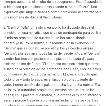
siempre acaba en el arrobo de la repugnancia. Esa búsqueda de
la identidad que se alcanza expulsando a los de “Fuera”. Una
expulsión que Ángela alcanza como paroxismo al enterrar bajo
una montaña de libros al Viejo Librero.
El “Dentro”, “Ella” lo ha ido creando, lo ha dibujado desde el
principio en esa narrativa que sirve de contrapunto para perfilar
el mismo ambiente de supresión de los otros, donde se
construye la Ley, la norma, el escándalo de la exención. Un
“Dentro” que se construye por ellos, los ya desde siempre
“Dentro”. Ella les narra todas las tarde, desde niños, el “Dentro”
y entre los tres van poniendo una pieza más cada día para
aislarse de los de Fuera. “Ella” es esa otra narración que arma
al lado de la relación de los hermanos con Casa, con los otros,
con Fuera y Dentro. La otra narración, Ella, es el oráculo que
todo lo ve y todo lo sabe, es el discurso constituyente del
verbo hecho acción, de la palabra hecha ley, hecha norma. Ella
es la ley, la autoridad omnímoda, omnisciente, el ser de las
cosas; es la palabra que marca, que ordena el mundo interno y
serena porque Casa es sólo la manifestación de su voz. Hay
un claro simbolismo que nos abre la novela en su sentido total,