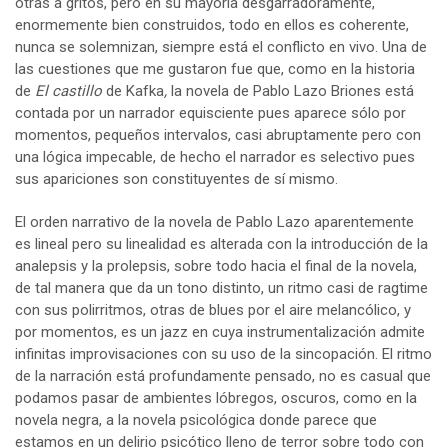
otras a gritos, pero en su mayoría desgarradoramente,
enormemente bien construidos, todo en ellos es coherente,
nunca se solemnizan, siempre está el conflicto en vivo. Una de
las cuestiones que me gustaron fue que, como en la historia
de
El castillo
de Kafka
,
la novela de Pablo Lazo Briones está
contada por un narrador equisciente pues aparece sólo por
momentos, pequeños intervalos, casi abruptamente pero con
una lógica impecable, de hecho el narrador es selectivo pues
sus apariciones son constituyentes de sí mismo.
El orden narrativo de la novela de Pablo Lazo aparentemente
es lineal pero su linealidad es alterada con la introducción de la
analepsis y la prolepsis, sobre todo hacia el final de la novela,
de tal manera que da un tono distinto, un ritmo casi de ragtime
con sus polirritmos, otras de blues por el aire melancólico, y
por momentos, es un jazz en cuya instrumentalización admite
infinitas improvisaciones con su uso de la sincopación. El ritmo
de la narración está profundamente pensado, no es casual que
podamos pasar de ambientes lóbregos, oscuros, como en la
novela negra, a la novela psicológica donde parece que
estamos en un delirio psicótico lleno de terror sobre todo con