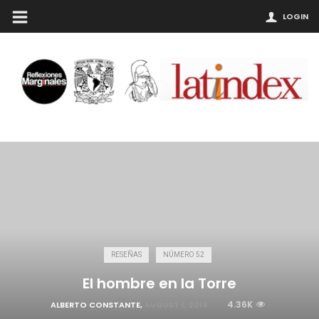
LOGIN
RESEÑAS
NÚMERO 52
El hombre en la Torre
4.36K
ALBERTO CONSTANTE
,
AUGUST 1, 2019