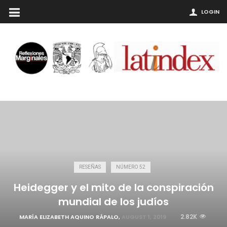
LOGIN
RESEÑAS
NÚMERO 52
Heidegger y el mito de la conspiración
mundial de los judíos
2.82K
MARÍA ELIZABETH AQUINO RÁPALO
,
AUGUST 1, 2019