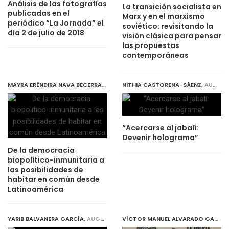
Análisis de las fotografías
La transición socialista en
publicadas en el
Marx y en el marxismo
periódico “La Jornada” el
soviético: revisitando la
día 2 de julio de 2018
visión clásica para pensar
las propuestas
contemporáneas
MAYRA ERÉNDIRA NAVA BECERRA
,
JULY 31, 2019
NITHIA CASTORENA-SÁENZ
,
AUGUST 1, 2019
“Acercarse al jabalí:
Devenir holograma”
De la democracia
biopolítico-inmunitaria a
las posibilidades de
habitar en común desde
Latinoamérica
YARIB BALVANERA GARCÍA
,
AUGUST 1, 2019
VÍCTOR MANUEL ALVARADO GARCÍA