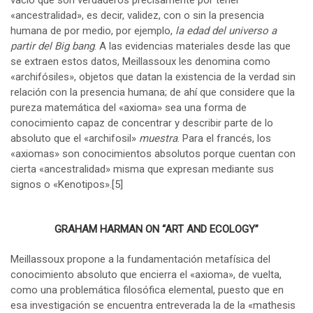
«ancestralidad», es decir, validez, con o sin la presencia
humana de por medio, por ejemplo,
la edad del universo a
partir del Big bang
. A las evidencias materiales desde las que
se extraen estos datos, Meillassoux les denomina como
«archifósiles», objetos que datan la existencia de la verdad sin
relación con la presencia humana; de ahí que considere que la
pureza matemática del «axioma» sea una forma de
conocimiento capaz de concentrar y describir parte de lo
absoluto que el «archifosil»
muestra
. Para el francés, los
«axiomas» son conocimientos absolutos porque cuentan con
cierta «ancestralidad» misma que expresan mediante sus
signos o «Kenotipos».
[5]
GRAHAM HARMAN ON “ART AND ECOLOGY”
Meillassoux propone a la fundamentación metafísica del
conocimiento absoluto que encierra el «axioma», de vuelta,
como una problemática filosófica elemental, puesto que en
esa investigación se encuentra entreverada la de la «mathesis