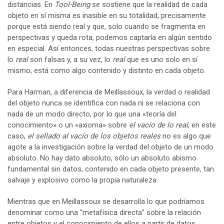
distancias. En
Tool-Being
se sostiene que la realidad de cada
objeto en sí misma es inasible en su totalidad, precisamente
porque está siendo real y que, solo cuando se fragmenta en
perspectivas y queda rota, podemos captarla en algún sentido
en especial. Así entonces, todas nuestras perspectivas sobre
lo
real
son falsas y, a su vez, lo
real
que es uno solo en sí
mismo, está como algo contenido y distinto en cada objeto.
Para Harman, a diferencia de Meillassoux, la verdad o realidad
del objeto nunca se identifica con nada ni se relaciona con
nada de un modo directo, por lo que una «teoría del
conocimiento» o un «axioma» sobre
el vacío de lo real
, en este
caso,
el sellado al vacío de los objetos reales
no es algo que
agote a la investigación sobre la verdad del objeto de un modo
absoluto. No hay dato absoluto, sólo un absoluto abismo
fundamental sin datos, contenido en cada objeto presente, tan
salvaje y explosivo como la propia naturaleza.
Mientras que en Meillassoux se desarrolla lo que podríamos
denominar como una “metafísica directa” sobre la relación
entre objetos y el conocimiento de ellos a partir de datos