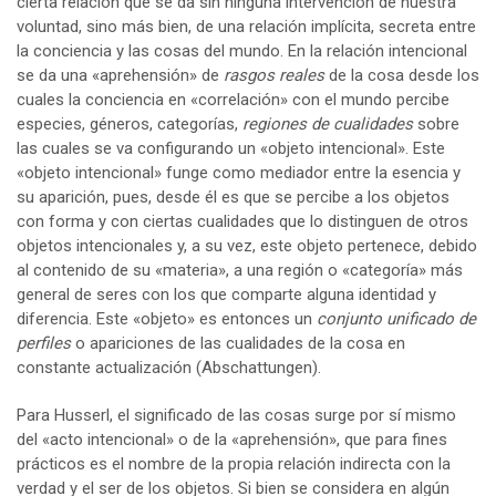
cierta relación que se da sin ninguna intervención de nuestra
voluntad, sino más bien, de una relación implícita, secreta entre
la conciencia y las cosas del mundo. En la relación intencional
se da una «aprehensión» de
rasgos reales
de la cosa desde los
cuales la conciencia en «correlación» con el mundo percibe
especies, géneros, categorías,
regiones de cualidades
sobre
las cuales se va configurando un «objeto intencional». Este
«objeto intencional» funge como mediador entre la esencia y
su aparición, pues, desde él es que se percibe a los objetos
con forma y con ciertas cualidades que lo distinguen de otros
objetos intencionales y, a su vez, este objeto pertenece, debido
al contenido de su «materia», a una región o «categoría» más
general de seres con los que comparte alguna identidad y
diferencia. Este «objeto» es entonces un
conjunto unificado de
perfiles
o apariciones de las cualidades de la cosa en
constante actualización (Abschattungen).
Para Husserl, el significado de las cosas surge por sí mismo
del «acto intencional» o de la «aprehensión», que para fines
prácticos es el nombre de la propia relación indirecta con la
verdad y el ser de los objetos. Si bien se considera en algún