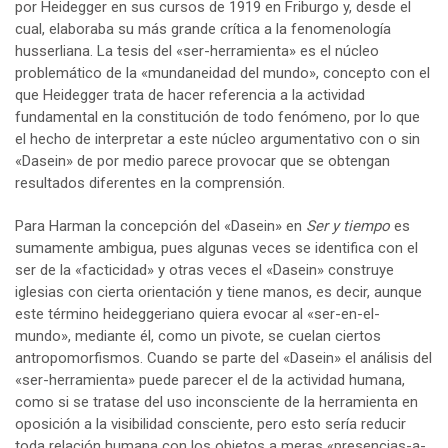
por Heidegger en sus cursos de 1919 en Friburgo y, desde el
cual, elaboraba su más grande crítica a la fenomenología
husserliana. La tesis del «ser-herramienta» es el núcleo
problemático de la «mundaneidad del mundo», concepto con el
que Heidegger trata de hacer referencia a la actividad
fundamental en la constitución de todo fenómeno, por lo que
el hecho de interpretar a este núcleo argumentativo con o sin
«Dasein» de por medio parece provocar que se obtengan
resultados diferentes en la comprensión.
Para Harman la concepción del «Dasein» en
Ser y tiempo
es
sumamente ambigua, pues algunas veces se identifica con el
ser de la «facticidad» y otras veces el «Dasein» construye
iglesias con cierta orientación y tiene manos, es decir, aunque
este término heideggeriano quiera evocar al «ser-en-el-
mundo», mediante él, como un pivote, se cuelan ciertos
antropomorfismos. Cuando se parte del «Dasein» el análisis del
«ser-herramienta» puede parecer el de la actividad humana,
como si se tratase del uso inconsciente de la herramienta en
oposición a la visibilidad consciente, pero esto sería reducir
toda relación humana con los objetos a meras «presencias-a-