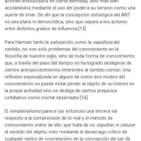
actores involucrados en cierta identidad, sino más bien
acotándolos mediante el uso del
poder
a su servicio como una
suerte de imán. De ahí que la concepción ontológica del ANT
no sea plana ni democrática, sino que separa a los actores
entre distintos grados de influencia.
[15]
Para Harman tanto la
saturación
, como la
sepultura
del
sentido, no son solo problemas del conocimiento en la
filosofía de nuestro siglo, sino de toda forma de conocimiento
que, a través del paso del tiempo no ha logrado desligarse de
ciertos antropocentrismos inherentes al sentido común. Una
reflexión especializada en alguno de estos dos modos del
conocimiento no puede evitar perder al objeto de su interés en
la propia actividad sino se desliga de ciertos prejuicios
cotidianos como mortal observador.
[16]
El
inmaterialismo
parece ser entonces una tercera vía
respecto a la comprensión de lo real y el método de
conocimiento sobre de ello, que trata de no
sepultar
, ni
saturar
al sentido del objeto, esto mediante el desarraigo crítico de
cualquier rastro de «correlación» en la concepción del ser de