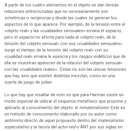
A partir de los cuatro elementos en el objeto se dan tensas
relaciones entrecruzadas que no necesariamente son
simétricas
o
recíprocas
y desde las cuales se generan los
aspectos de lo que aparece. Por ejemplo, de la tensión entre el
«objeto real» y las «cualidades sensuales» emana el
espacio
,
pero el
espacio
no afecta para nada al «objeto real», de la
tensión del «objeto sensual» con sus «cualidades sensuales»
surge el
tiempo
, de la tensión del «objeto real» con su
«cualidad real» emana la
esencia
y los
rasgos eidéticos
que de
ella se muestran aparecen de la relación del «objeto sensual»
con las «cualidades reales» . Estas no son las únicas tensiones
que hay, sino que existen distintas mezclas, como en una
suerte de juego de póker.
Lo que hay que resaltar de esto es que para Harman existe un
modo especial de utilizar el esquema metafísico que propone y
aplicarlo al conocimiento del objeto: el
inmaterialismo
. Este es
un método de conocimiento elaborado por su autor como
antónimo
directo de aquel propuesto dentro del
materialismo
especulativo
y la
teoría del actor-red
o ANT por sus siglas en