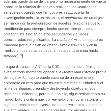
además puede darse de ida, pero no necesariamente de vuelta,
como en la relación del «objeto real» con las «cualidades
sensuales», puesto que tampoco es
recíproca
. En la
investigación sobre la «simbiosis», el
nacimiento
de un objeto
se marca con la prefiguración de aquellas relaciones que lo
modificarán para siempre, hecho que no siempre recae en un
protagonista sino en objetos secundarios y a veces
considerados insignificantes. La
maduración
de un objeto es
marcada por que dejan de existir «simbiosis» en él y en la
medida en que estas se detienen este se determina hasta
perecer
.
[17]
Lo que distancia al ANT de la OOO es que en esta última se
evita en todo momento opacar a la «teatralidad estética propia
del objeto». Un objeto puede sacarse de un escenario y
colocarse en otro para que muestre distintas cualidades o el
límite de algunas, creando y destruyendo objetos en sus
relaciones indirectas, pero aun con ello, sigue resistiendo a su
modo. Esto significa que, por ejemplo, una figura histórica, un
algo que resalta en el evento, no es equivalente a la suma de
sus actividades. En el caso de Pasteur, por ejemplo, él es