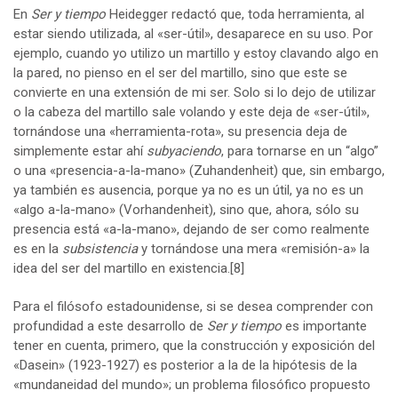
En
Ser y tiempo
Heidegger redactó que, toda herramienta, al
estar siendo utilizada, al «ser-útil», desaparece en su uso. Por
ejemplo, cuando yo utilizo un martillo y estoy clavando algo en
la pared, no pienso en el ser del martillo, sino que este se
convierte en una extensión de mi ser. Solo si lo dejo de utilizar
o la cabeza del martillo sale volando y este deja de «ser-útil»,
tornándose una «herramienta-rota», su presencia deja de
simplemente estar ahí
subyaciendo
, para tornarse en un “algo”
o una «presencia-a-la-mano» (Zuhandenheit) que, sin embargo,
ya también es ausencia, porque ya no es un útil, ya no es un
«algo a-la-mano» (Vorhandenheit), sino que, ahora, sólo su
presencia está «a-la-mano», dejando de ser como realmente
es en la
subsistencia
y tornándose una mera «remisión-a» la
idea del ser del martillo en existencia.
[8]
Para el filósofo estadounidense, si se desea comprender con
profundidad a este desarrollo de
Ser y tiempo
es importante
tener en cuenta, primero, que la construcción y exposición del
«Dasein» (1923-1927) es posterior a la de la hipótesis de la
«mundaneidad del mundo»; un problema filosófico propuesto