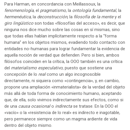
Para Harman, en concordancia con Meillassoux, la
fenomenología
, el
pragmatismo
, la
ontología fundamental
, la
hermenéutica
, la
deconstrucción
, la
filosofía de la mente
y el
giro lingüístico
son todas «filosofías del acceso», es decir, que
ninguna nos dice mucho sobre las cosas en sí mismas, sino
que todas ellas hablan implícitamente respecto a la “forma
humana” en los objetos mismos, evadiendo todo contacto con
entidades no-humanas para lograr fundamentar la evidencia de
aquella noción de verdad que defienden. Pero si bien, ambos
filósofos coinciden en la crítica, la OOO también es una crítica
del
materialismo especulativo
, puesto que sostiene una
concepción de lo
real
como un algo incognoscible
directamente, ni siquiera como «contingencia», y, en cambio,
propone una ampliación «inmaterialista» de la verdad del objeto
más allá de toda forma de conocimiento humano, aceptando
que, de ella, solo vivimos indirectamente sus efectos, como si
de una
causa ocasional
o
indirecta
se tratase. En la OOO el
«vacío» o la «resistencia de lo real» es indirecto e inagotable,
pero permanece siempre como un magma ardiente de vida
dentro del objeto mismo.