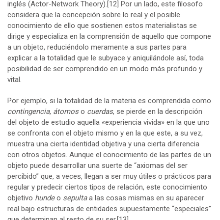
inglés (Actor-Network Theory).
[12]
Por un lado, este filosofo
considera que la concepción sobre lo real y el posible
conocimiento de ello que sostienen estos materialistas se
dirige y especializa en la comprensión de aquello que compone
a un objeto, reduciéndolo meramente a sus partes para
explicar a la totalidad que le subyace y aniquilándole así, toda
posibilidad de ser comprendido en un modo más profundo y
vital.
Por ejemplo, si la totalidad de la materia es comprendida como
contingencia
,
átomos
o
cuerdas
, se pierde en la descripción
del objeto de estudio aquella «experiencia vivida» en la que uno
se confronta con el objeto mismo y en la que este, a su vez,
muestra una cierta identidad objetiva y una cierta diferencia
con otros objetos. Aunque el conocimiento de las partes de un
objeto puede desarrollar una suerte de “axiomas del ser
percibido” que, a veces, llegan a ser muy útiles o prácticos para
regular y predecir ciertos tipos de relación, este conocimiento
objetivo
hunde
o
sepulta
a las cosas mismas en su aparecer
real bajo estructuras de entidades supuestamente “especiales”
que determinan al resto de su ser.
[13]