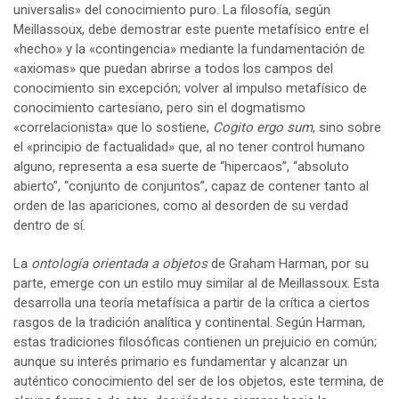
universalis» del conocimiento puro. La filosofía, según
Meillassoux, debe demostrar este puente metafísico entre el
«hecho» y la «contingencia» mediante la fundamentación de
«axiomas» que puedan abrirse a todos los campos del
conocimiento sin excepción; volver al impulso metafísico de
conocimiento cartesiano, pero sin el dogmatismo
«correlacionista» que lo sostiene,
Cogito ergo sum
, sino sobre
el «principio de factualidad» que, al no tener control humano
alguno, representa a esa suerte de “hipercaos”, “absoluto
abierto”, “conjunto de conjuntos”, capaz de contener tanto al
orden de las apariciones, como al desorden de su verdad
dentro de sí.
La
ontología orientada a objetos
de Graham Harman, por su
parte, emerge con un estilo muy similar al de Meillassoux. Esta
desarrolla una teoría metafísica a partir de la crítica a ciertos
rasgos de la tradición analítica y continental. Según Harman,
estas tradiciones filosóficas contienen un prejuicio en común;
aunque su interés primario es fundamentar y alcanzar un
auténtico conocimiento del ser de los objetos, este termina, de