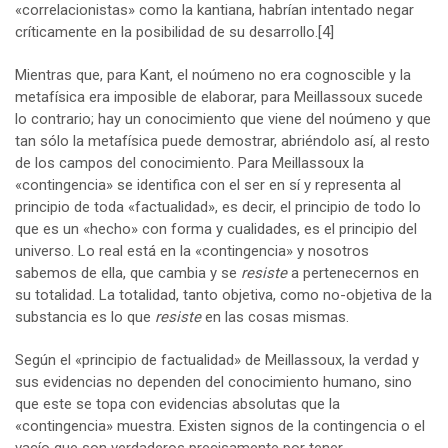
«correlacionistas» como la kantiana, habrían intentado negar
críticamente en la posibilidad de su desarrollo.
[4]
Mientras que, para Kant, el noúmeno no era cognoscible y la
metafísica era imposible de elaborar, para Meillassoux sucede
lo contrario; hay un conocimiento que viene del noúmeno y que
tan sólo la metafísica puede demostrar, abriéndolo así, al resto
de los campos del conocimiento. Para Meillassoux la
«contingencia» se identifica con el ser en sí y representa al
principio de toda «factualidad», es decir, el principio de todo lo
que es un «hecho» con forma y cualidades, es el principio del
universo. Lo real está en la «contingencia» y nosotros
sabemos de ella, que cambia y se
resiste
a pertenecernos en
su totalidad. La totalidad, tanto objetiva, como no-objetiva de la
substancia es lo que
resiste
en las cosas mismas.
Según el «principio de factualidad» de Meillassoux, la verdad y
sus evidencias no dependen del conocimiento humano, sino
que este se topa con evidencias absolutas que la
«contingencia» muestra. Existen signos de la contingencia o el
vacío que son verdaderos precisamente por tener