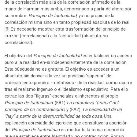
de la correlación más allá de la correlación afirmado de la
mano de Harman más arriba, denominado a partir de ahora por
su nombre:
Principio de factualidad
, ya no propio de la
correlación misma sino en tanto propiedad absoluta de lo real.
[9]
Es necesario mostrar esta trasformación del principio de
irrazón (correlacional) a la factualidad (absoluta-no
correlacional).
El objetivo del
Principio de factualidad
es establecer un acceso
puro a la realidad en-sí independientemente de la correlación.
Esta búsqueda no es gratuita. El objetivo es acceder a un
absoluto sin derivar a la vez un principio “superior” de
ordenamiento primero -metafísico- de la realidad, como ocurre
tras el realismo ingenuo o el idealismo especulativo. Para ello
extrae las dos “figuras” esenciales e inherentes al propio
Principio de factualidad
: (FA1)
La naturaleza “óntica” del
principio de no contradicción
; y (FA2):
La necesidad de un
“hay” a partir de la destructibilidad de toda cosa
. Una
explicación abreviada del ejercicio que constituye la aparición
del
Principio de factualidad
es mediante la tensa economía
que se establece entre Identidad y no contradicción: Por un