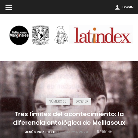
LOGIN
NÚMERO 55
DOSSIER
Tres límites del acontecimiento: la
diferencia ontológica de Meillasoux
5.19K
JESÚS RUIZ POZO
,
FEBRUARY 1, 2020