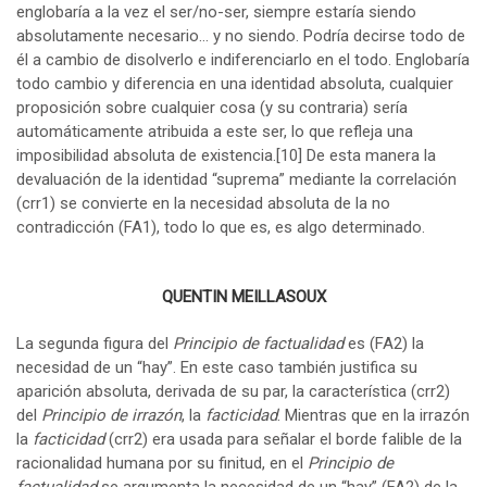
englobaría a la vez el ser/no-ser, siempre estaría siendo
absolutamente necesario… y no siendo. Podría decirse todo de
él a cambio de disolverlo e indiferenciarlo en el todo. Englobaría
todo cambio y diferencia en una identidad absoluta, cualquier
proposición sobre cualquier cosa (y su contraria) sería
automáticamente atribuida a este ser, lo que refleja una
imposibilidad absoluta de existencia.
[10]
De esta manera la
devaluación de la identidad “suprema” mediante la correlación
(crr1) se convierte en la necesidad absoluta de la no
contradicción (FA1), todo lo que es, es algo determinado.
QUENTIN MEILLASOUX
La segunda figura del
Principio de factualidad
es (FA2) la
necesidad de un “hay”. En este caso también justifica su
aparición absoluta, derivada de su par, la característica (crr2)
del
Principio de irrazón
, la
facticidad
. Mientras que en la irrazón
la
facticidad
(crr2) era usada para señalar el borde falible de la
racionalidad humana por su finitud, en el
Principio de
factualidad
se argumenta la necesidad de un “hay” (FA2) de la