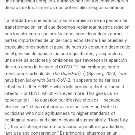
una comunidad completa, comenzando por los consumidores
directos de los alimentos con potenciales riesgos sanitarios.
La realidad, es que este sólo es el comienzo de un periodo de
transformación, en el que debemos replantear nuestra relación
con los alimentos que producimos, considerándolos como
partes importantes de un delicado ecosistema. Las pruebas y
especulaciones sobre el papel de nuestro consumo desmedido
en el génesis de pandemias son inquietantes, y responden a
una serie de acciones y omisiones que favorecen la aparición
de virus como lo ha sido el COVID-19, sin embargo, como
menciona el artículo de
The Guardian
[17]
(Spinney, 2020): “we
have been lucky with Sars-CoV-2. It appears to be far less
lethal that either H7N9 – which kills around a third of those it
infects – or H5N1, which kills even more. This gives us an
opportunity […] to question our lifestyle choices – because
chicken isn’t cheap if it costs a million lives – and vote for
politicians who hold agribusiness to higher standards of
ecological, social and epidemiological sustainability. “Hopefully,
[…] this will change our notions about agricultural production,
land use and conservation.” Es primordial situarnos en un