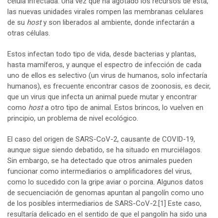
célula infectada. Una vez que ha agotado los recursos de ésta,
las nuevas unidades virales rompen las membranas celulares
de su
host
y son liberados al ambiente, donde infectarán a
otras células.
Estos infectan todo tipo de vida, desde bacterias y plantas,
hasta mamíferos, y aunque el espectro de infección de cada
uno de ellos es selectivo (un virus de humanos, solo infectaría
humanos), es frecuente encontrar casos de zoonosis, es decir,
que un virus que infecta un animal puede mutar y encontrar
como
host
a otro tipo de animal. Estos brincos, lo vuelven en
principio, un problema de nivel ecológico.
El caso del origen de SARS-CoV-2, causante de COVID-19,
aunque sigue siendo debatido, se ha situado en murciélagos.
Sin embargo, se ha detectado que otros animales pueden
funcionar como intermediarios o amplificadores del virus,
como lo sucedido con la gripe aviar o porcina. Algunos datos
de secuenciación de genomas apuntan al pangolín como uno
de los posibles intermediarios de SARS-CoV-2.
[1]
Este caso,
resultaría delicado en el sentido de que el pangolín ha sido una