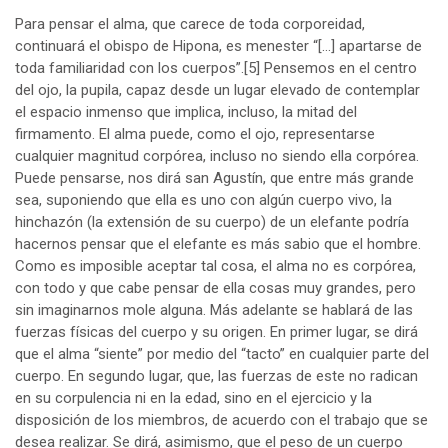
Para pensar el alma, que carece de toda corporeidad,
continuará el obispo de Hipona, es menester “[…] apartarse de
toda familiaridad con los cuerpos”.
[5]
Pensemos en el centro
del ojo, la pupila, capaz desde un lugar elevado de contemplar
el espacio inmenso que implica, incluso, la mitad del
firmamento. El alma puede, como el ojo, representarse
cualquier magnitud corpórea, incluso no siendo ella corpórea.
Puede pensarse, nos dirá san Agustín, que entre más grande
sea, suponiendo que ella es uno con algún cuerpo vivo, la
hinchazón (la extensión de su cuerpo) de un elefante podría
hacernos pensar que el elefante es más sabio que el hombre.
Como es imposible aceptar tal cosa, el alma no es corpórea,
con todo y que cabe pensar de ella cosas muy grandes, pero
sin imaginarnos mole alguna. Más adelante se hablará de las
fuerzas físicas del cuerpo y su origen. En primer lugar, se dirá
que el alma “siente” por medio del “tacto” en cualquier parte del
cuerpo. En segundo lugar, que, las fuerzas de este no radican
en su corpulencia ni en la edad, sino en el ejercicio y la
disposición de los miembros, de acuerdo con el trabajo que se
desea realizar. Se dirá, asimismo, que el peso de un cuerpo