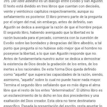
395.
Del libre albedrío
es un diálogo entre Evodio y san Agustín.
El texto está dividido en tres libros que cuentan con dieciséis,
veinte y veinticinco capítulos respectivamente, aunque su
señalamiento es posterior. El libro primero parte de la pregunta
por el origen del mal, sin embargo, antes de definirlo, san
Agustín se dedica a averiguar la razón de que el hombre peque.
El segundo libro, habiendo averiguado que la libertad es la
razón buscada para el pecado, comienza con la cuestión de
Evodio sobre las bondades y desgracias del libre albedrío, a tal
punto que pregunta si no hubiese sido mejor que el hombre no
poseyese la libertad, a lo que san Agustín responde que no.
Antes de fundamentarla nuestro autor se dedica a demostrar
la existencia de Dios desde la gradación de los entes, de los
inertes a los racionales. De esta forma Dios queda definido
como “aquello” que supera las capacidades de la razón, siendo,
asimismo, “aquello” sobre lo cual no puede hacer nada mayor.
Termina el segundo libro señalando que es más digna el alma
libre que el resto de los entes “determinados”. El último libro es
un esclarecimiento de lo dicho en los dos precedentes y una
exaltación del Dios creador. Esta obra no tiene destinatario
específico. Pasada la presentación del escrito, resta apuntar lo