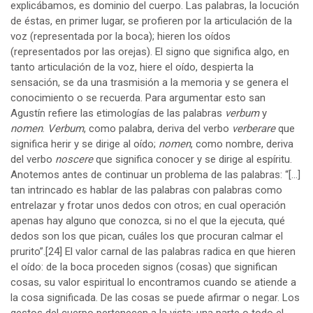
explicábamos, es dominio del cuerpo. Las palabras, la locución
de éstas, en primer lugar, se profieren por la articulación de la
voz (representada por la boca); hieren los oídos
(representados por las orejas). El signo que significa algo, en
tanto articulación de la voz, hiere el oído, despierta la
sensación, se da una trasmisión a la memoria y se genera el
conocimiento o se recuerda. Para argumentar esto san
Agustín refiere las etimologías de las palabras
verbum
y
nomen
.
Verbum
, como palabra, deriva del verbo
verberare
que
significa herir y se dirige al oído;
nomen
, como nombre, deriva
del verbo
noscere
que significa conocer y se dirige al espíritu.
Anotemos antes de continuar un problema de las palabras: “[…]
tan intrincado es hablar de las palabras con palabras como
entrelazar y frotar unos dedos con otros; en cual operación
apenas hay alguno que conozca, si no el que la ejecuta, qué
dedos son los que pican, cuáles los que procuran calmar el
prurito”.
[24]
El valor carnal de las palabras radica en que hieren
el oído: de la boca proceden signos (cosas) que significan
cosas, su valor espiritual lo encontramos cuando se atiende a
la cosa significada. De las cosas se puede afirmar o negar. Los
gestos del cuerpo pertenecen a la vista: una parte o todo el