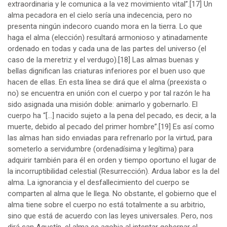
extraordinaria y le comunica a la vez movimiento vital”.
[17]
Un
alma pecadora en el cielo sería una indecencia, pero no
presenta ningún indecoro cuando mora en la tierra. Lo que
haga el alma (elección) resultará armonioso y atinadamente
ordenado en todas y cada una de las partes del universo (el
caso de la meretriz y el verdugo).
[18]
Las almas buenas y
bellas dignifican las criaturas inferiores por el buen uso que
hacen de ellas. En esta línea se dirá que el alma (preexista o
no) se encuentra en unión con el cuerpo y por tal razón le ha
sido asignada una misión doble: animarlo y gobernarlo. El
cuerpo ha “[…] nacido sujeto a la pena del pecado, es decir, a la
muerte, debido al pecado del primer hombre”.
[19]
Es así como
las almas han sido enviadas para refrenarlo por la virtud, para
someterlo a servidumbre (ordenadísima y legítima) para
adquirir también para él en orden y tiempo oportuno el lugar de
la incorruptibilidad celestial (Resurrección). Ardua labor es la del
alma. La ignorancia y el desfallecimiento del cuerpo se
comparten al alma que le llega. No obstante, el gobierno que el
alma tiene sobre el cuerpo no está totalmente a su arbitrio,
sino que está de acuerdo con las leyes universales. Pero, nos
dirá san Agustín, el alma se agobia al intentar gobernar el