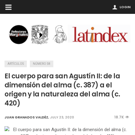
LOGIN
ARTÍCULOS
NÚMERO 58
El cuerpo para san Agustín II: de la
dimensión del alma (c. 387) a el
origen y la naturaleza del alma (c.
420)
18.7K
JUAN GRANADOS VALDÉZ
,
JULY 23, 2020