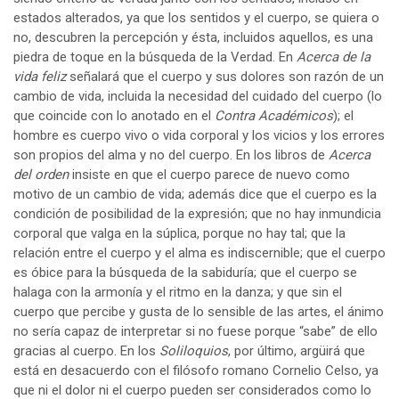
estados alterados, ya que los sentidos y el cuerpo, se quiera o
no, descubren la percepción y ésta, incluidos aquellos, es una
piedra de toque en la búsqueda de la Verdad. En
Acerca de la
vida feliz
señalará que el cuerpo y sus dolores son razón de un
cambio de vida, incluida la necesidad del cuidado del cuerpo (lo
que coincide con lo anotado en el
Contra Académicos
); el
hombre es cuerpo vivo o vida corporal y los vicios y los errores
son propios del alma y no del cuerpo. En los libros de
Acerca
del orden
insiste en que el cuerpo parece de nuevo como
motivo de un cambio de vida; además dice que el cuerpo es la
condición de posibilidad de la expresión; que no hay inmundicia
corporal que valga en la súplica, porque no hay tal; que la
relación entre el cuerpo y el alma es indiscernible; que el cuerpo
es óbice para la búsqueda de la sabiduría; que el cuerpo se
halaga con la armonía y el ritmo en la danza; y que sin el
cuerpo que percibe y gusta de lo sensible de las artes, el ánimo
no sería capaz de interpretar si no fuese porque “sabe” de ello
gracias al cuerpo. En los
Soliloquios
, por último, argüirá que
está en desacuerdo con el filósofo romano Cornelio Celso, ya
que ni el dolor ni el cuerpo pueden ser considerados como lo