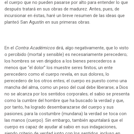
el cuerpo que no pueden pasarse por alto para entender lo que
después tratará en sus obras de madurez. Antes, pues, de
incursionar en éstas, haré un breve resumen de las ideas que
planteó San Agustín en sus primeras obras.
En el
Contra Académicos
dirá, algo negativamente, que lo visto
o percibido (mortal y sensible) es necesariamente perecedero;
los hombres se ven dirigidos a los bienes perecederos a
menos que “el dolor” los muestre seres finitos; un ente
perecedero como el cuerpo revela, en sus dolores, lo
perecedero de los otros entes; el cuerpo es puesto como una
mancha del alma, como un peso del cual debe liberarse; a Dios
no se alcanza por los sentidos corporales; el sabio se presenta
como la cumbre del hombre que ha buscado la verdad y que,
por tanto, ha logrado desembarazarse del cuerpo y sus
pasiones; para la costumbre (mundana) la verdad se toca con
las manos (cuerpo). Sin embargo, también apuntalará que el
cuerpo es capaz de ayudar al sabio en sus indagaciones,
siendo criterio de verdad junto con los sentidos, incluso en