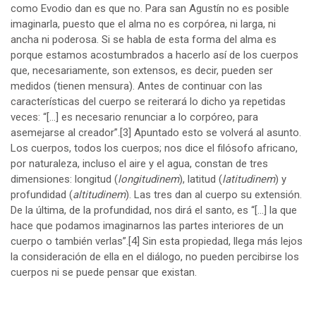
como Evodio dan es que no. Para san Agustín no es posible
imaginarla, puesto que el alma no es corpórea, ni larga, ni
ancha ni poderosa. Si se habla de esta forma del alma es
porque estamos acostumbrados a hacerlo así de los cuerpos
que, necesariamente, son extensos, es decir, pueden ser
medidos (tienen mensura). Antes de continuar con las
características del cuerpo se reiterará lo dicho ya repetidas
veces: “[…] es necesario renunciar a lo corpóreo, para
asemejarse al creador”.
[3]
Apuntado esto se volverá al asunto.
Los cuerpos, todos los cuerpos; nos dice el filósofo africano,
por naturaleza, incluso el aire y el agua, constan de tres
dimensiones: longitud (
longitudinem
), latitud (
latitudinem
) y
profundidad (
altitudinem
). Las tres dan al cuerpo su extensión.
De la última, de la profundidad, nos dirá el santo, es “[…] la que
hace que podamos imaginarnos las partes interiores de un
cuerpo o también verlas”.
[4]
Sin esta propiedad, llega más lejos
la consideración de ella en el diálogo, no pueden percibirse los
cuerpos ni se puede pensar que existan.