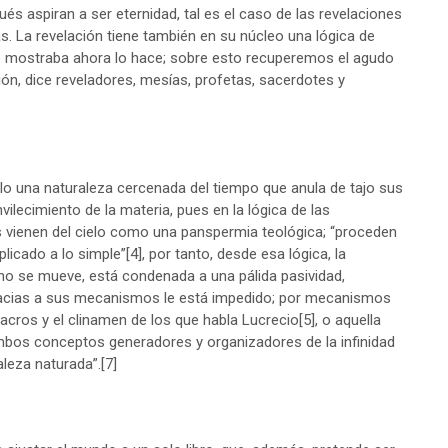
s aspiran a ser eternidad, tal es el caso de las revelaciones
s. La revelación tiene también en su núcleo una lógica de
no se mostraba ahora lo hace; sobre esto recuperemos el agudo
ión, dice reveladores, mesías, profetas, sacerdotes y
olo una naturaleza cercenada del tiempo que anula de tajo sus
ilecimiento de la materia, pues en la lógica de las
s vienen del cielo como una panspermia teológica; “proceden
mplicado a lo simple”
[4]
, por tanto, desde esa lógica, la
no se mueve, está condenada a una pálida pasividad,
racias a sus mecanismos le está impedido; por mecanismos
cros y el clinamen de los que habla Lucrecio
[5]
, o aquella
mbos conceptos generadores y organizadores de la infinidad
aleza naturada”.
[7]