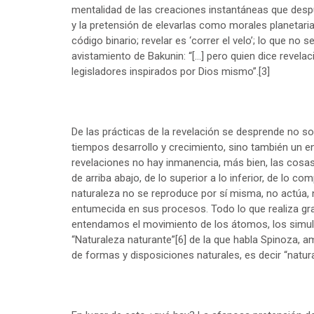
mentalidad de las creaciones instantáneas que despué
y la pretensión de elevarlas como morales planetaria
código binario; revelar es ‘correr el velo’; lo que 
avistamiento de Bakunin: “[…] pero quien dice revelac
legisladores inspirados por Dios mismo”.
[3]
De las prácticas de la revelación se desprende no s
tiempos desarrollo y crecimiento, sino también un env
revelaciones no hay inmanencia, más bien, las cosa
de arriba abajo, de lo superior a lo inferior, de lo co
naturaleza no se reproduce por sí misma, no actúa, 
entumecida en sus procesos. Todo lo que realiza g
entendamos el movimiento de los átomos, los simula
“Naturaleza naturante”
[6]
de la que habla Spinoza, a
de formas y disposiciones naturales, es decir “natur