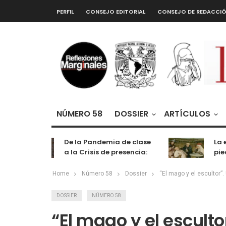
PERFIL
CONSEJO EDITORIAL
CONSEJO DE REDACCI
NÚMERO 58
DOSSIER
ARTÍCULOS
De la Pandemia de clase
La extr
a la Crisis de presencia:
piedra 
cognición, labor y
entretenimiento
Home
Número 58
Dossier
“El mago y el escultor”.
DOSSIER
NÚMERO 58
“El mago y el esculto