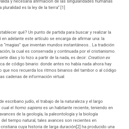
a válida y necesaria afirmación de las singularidades humanas
luralidad es la ley de la tierra”.
[1]
stablecer qué? Un punto de partida para buscar y realizar la
í en adelante este artículo se encarga de afirmar una: la
, las “magias” que inventan mundos instantáneos… La tradición
ación, la cual es conservada y continuada por el cristianismo.
te días y lo hizo a partir de la nada, es decir:
Creation ex
ica de código binario: donde antes no había nada ahora hay
o que nos recuerda los ritmos binarios del tambor o al código
 las cadenas de información virtual.
 escribano judío, el trabajo de la naturaleza y el largo
 cual el
homo sapiens
es un habitante reciente, teniendo en
 avances de la geología, la paleontología y la biología
del tiempo natural, tales avances son recientes en
ristiana cuya historia de larga duración
[2]
ha producido una