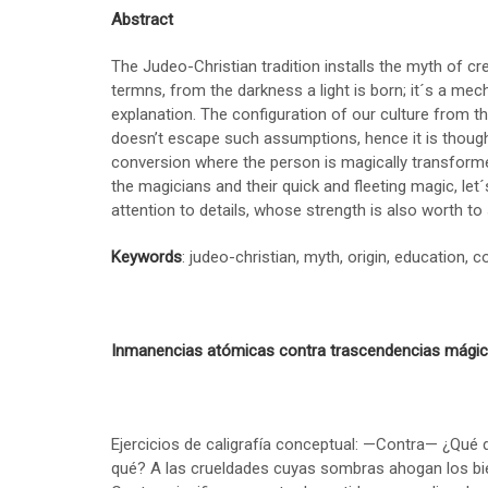
Abstract
The Judeo-Christian tradition installs the myth of cre
termns, from the darkness a light is born; it´s a m
explanation. The configuration of our culture from thi
doesn’t escape such assumptions, hence it is thoug
conversion where the person is magically transformed
the magicians and their quick and fleeting magic, let´
attention to details, whose strength is also worth to
Keywords
: judeo-christian, myth, origin, education, 
Inmanencias atómicas contra trascendencias mági
Ejercicios de caligrafía conceptual: —Contra— ¿Qué d
qué? A las crueldades cuyas sombras ahogan los bie