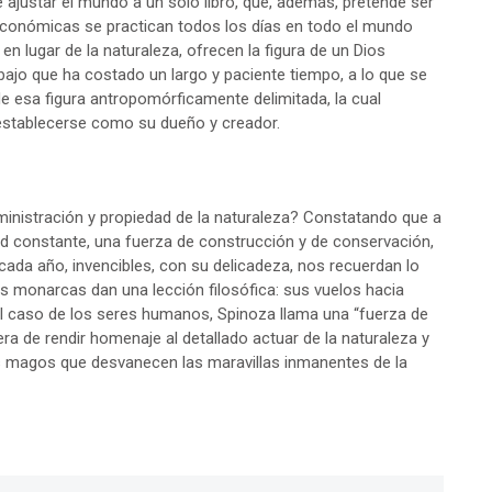
 ajustar el mundo a un solo libro, que, además, pretende ser
 económicas se practican todos los días en todo el mundo
 lugar de la naturaleza, ofrecen la figura de un Dios
abajo que ha costado un largo y paciente tiempo, a lo que se
e esa figura antropomórficamente delimitada, la cual
al establecerse como su dueño y creador.
ministración y propiedad de la naturaleza? Constatando que a
dad constante, una fuerza de construcción y de conservación,
cada año, invencibles, con su delicadeza, nos recuerdan lo
as monarcas dan una lección filosófica: sus vuelos hacia
el caso de los seres humanos, Spinoza llama una “fuerza de
de rendir homenaje al detallado actuar de la naturaleza y
os magos que desvanecen las maravillas inmanentes de la