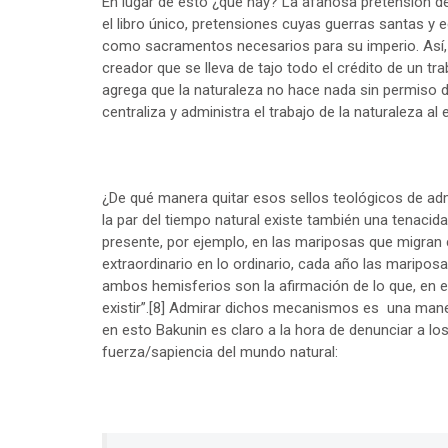
En lugar de esto ¿qué hay? La afanosa pretensión de
el libro único, pretensiones cuyas guerras santas y
como sacramentos necesarios para su imperio. Así, en
creador que se lleva de tajo todo el crédito de un tr
agrega que la naturaleza no hace nada sin permiso d
centraliza y administra el trabajo de la naturaleza 
¿De qué manera quitar esos sellos teológicos de ad
la par del tiempo natural existe también una tenaci
presente, por ejemplo, en las mariposas que migran 
extraordinario en lo ordinario, cada año las maripos
ambos hemisferios son la afirmación de lo que, en 
existir”.
[8]
Admirar dichos mecanismos es una manera 
en esto Bakunin es claro a la hora de denunciar a l
fuerza/sapiencia del mundo natural: