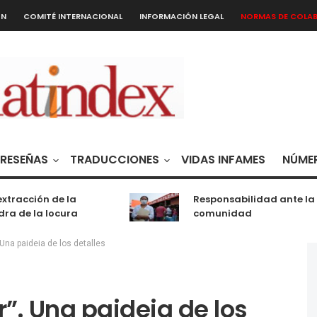
ÓN
COMITÉ INTERNACIONAL
INFORMACIÓN LEGAL
NORMAS DE COLA
RESEÑAS
TRADUCCIONES
VIDAS INFAMES
NÚMER
acción de la
Responsabilidad ante la
de la locura
comunidad
 Una paideia de los detalles
r”. Una paideia de los