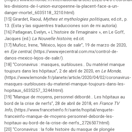
les-divisions-de-l-union-europeenne-la-placent-face-a-un-
danger-mortel_6035118_3210.html
).
[15]
Girardet, Raoul,
Mythes et mythologies politiques
, ed.cit., p.
13. (Esta y las siguientres traducciones son de mi autoría).
[16]
Patlagean, Evelyn, « L’histoire de l’imaginaire », en Le Goff,
Jacques (ed.)
La Nouvelle histoire
, ed.cit.
[17]
Muñoz, Irene, “México, lejos de salir”, 19 de marzo de 2020,
en
Eje central
, (
https://www.ejecentral.com.mx/control-de-
danos-mexico-lejos-de-salir/
).
[18]
“Coronavirus : masques, surblouses… Du matériel manque
toujours dans les hôpitaux”, 2 de abril de 2020, en
Le Monde
,
(
https://www.lemonde.fr/planete/article/2020/04/02/coronavirus-
masques-surblouses-du-materiel-manque-toujours-dans-les-
hopitaux_6035257_3244.html
).
[19]
“Manque de moyens, personnel débordé… Les hôpitaux au
bord de la crise de nerfs”, 28 de abril de 2018, en
France TV
Info
, (
https://www.francetvinfo.fr/sante/hopital/enquete-
franceinfo-manque-de-moyens-personnel-deborde-les-
hopitaux-au-bord-de-la-crise-de-nerfs_2726507.html
).
[20]
“Coronavirus : la folle histoire du masque de plongée