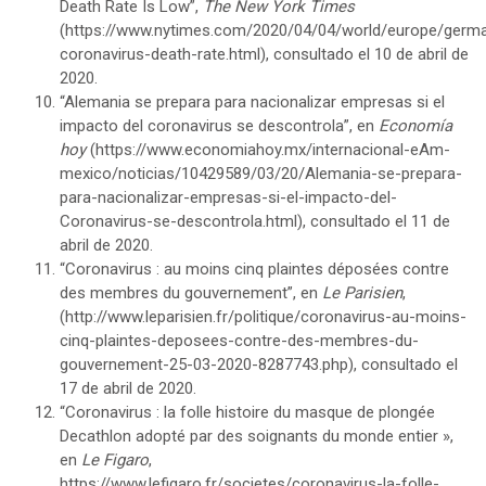
Death Rate Is Low”,
The New York Times
(
https://www.nytimes.com/2020/04/04/world/europe/germ
coronavirus-death-rate.html
), consultado el 10 de abril de
2020.
“Alemania se prepara para nacionalizar empresas si el
impacto del coronavirus se descontrola”, en
Economía
hoy
(
https://www.economiahoy.mx/internacional-eAm-
mexico/noticias/10429589/03/20/Alemania-se-prepara-
para-nacionalizar-empresas-si-el-impacto-del-
Coronavirus-se-descontrola.html
), consultado el 11 de
abril de 2020.
“Coronavirus : au moins cinq plaintes déposées contre
des membres du gouvernement”, en
Le Parisien
,
(
http://www.leparisien.fr/politique/coronavirus-au-moins-
cinq-plaintes-deposees-contre-des-membres-du-
gouvernement-25-03-2020-8287743.php
), consultado el
17 de abril de 2020.
“Coronavirus : la folle histoire du masque de plongée
Decathlon adopté par des soignants du monde entier »,
en
Le Figaro
,
https://www.lefigaro.fr/societes/coronavirus-la-folle-