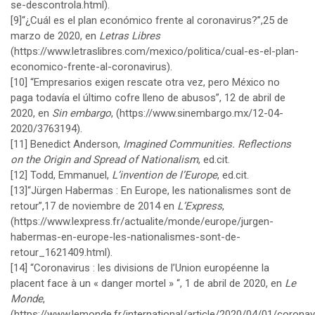
se-descontrola.html
).
[9]
“¿Cuál es el plan económico frente al coronavirus?”,25 de
marzo de 2020, en
Letras Libres
(
https://www.letraslibres.com/mexico/politica/cual-es-el-plan-
economico-frente-al-coronavirus
).
[10]
“Empresarios exigen rescate otra vez, pero México no
paga todavía el último cofre lleno de abusos”, 12 de abril de
2020, en
Sin embargo
, (
https://www.sinembargo.mx/12-04-
2020/3763194
).
[11]
Benedict Anderson,
Imagined Communities. Reflections
on the Origin and Spread of Nationalism
, ed.cit.
[12]
Todd, Emmanuel,
L’invention de l’Europe
, ed.cit.
[13]
“Jürgen Habermas : En Europe, les nationalismes sont de
retour”,17 de noviembre de 2014 en
L’Express
,
(
https://www.lexpress.fr/actualite/monde/europe/jurgen-
habermas-en-europe-les-nationalismes-sont-de-
retour_1621409.html
).
[14]
“Coronavirus : les divisions de l’Union européenne la
placent face à un « danger mortel » “, 1 de abril de 2020, en
Le
Monde
,
(
https://www.lemonde.fr/international/article/2020/04/01/coronav