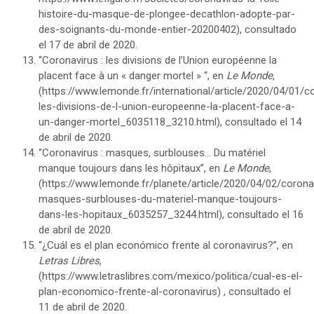
histoire-du-masque-de-plongee-decathlon-adopte-par-
des-soignants-du-monde-entier-20200402
), consultado
el 17 de abril de 2020.
“Coronavirus : les divisions de l’Union européenne la
placent face à un « danger mortel » “, en
Le Monde
,
(
https://www.lemonde.fr/international/article/2020/04/01/c
les-divisions-de-l-union-europeenne-la-placent-face-a-
un-danger-mortel_6035118_3210.html
), consultado el 14
de abril de 2020.
“Coronavirus : masques, surblouses… Du matériel
manque toujours dans les hôpitaux”, en
Le Monde
,
(
https://www.lemonde.fr/planete/article/2020/04/02/corona
masques-surblouses-du-materiel-manque-toujours-
dans-les-hopitaux_6035257_3244.html
), consultado el 16
de abril de 2020.
“¿Cuál es el plan económico frente al coronavirus?”, en
Letras Libres
,
(
https://www.letraslibres.com/mexico/politica/cual-es-el-
plan-economico-frente-al-coronavirus
) , consultado el
11 de abril de 2020.