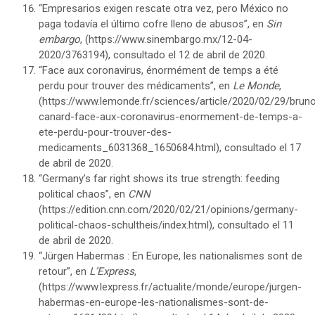
“Empresarios exigen rescate otra vez, pero México no
paga todavía el último cofre lleno de abusos”, en
Sin
embargo
, (
https://www.sinembargo.mx/12-04-
2020/3763194
), consultado el 12 de abril de 2020.
“Face aux coronavirus, énormément de temps a été
perdu pour trouver des médicaments”, en
Le Monde
,
(
https://www.lemonde.fr/sciences/article/2020/02/29/brun
canard-face-aux-coronavirus-enormement-de-temps-a-
ete-perdu-pour-trouver-des-
medicaments_6031368_1650684.html
), consultado el 17
de abril de 2020.
“Germany’s far right shows its true strength: feeding
political chaos”, en
CNN
(
https://edition.cnn.com/2020/02/21/opinions/germany-
political-chaos-schultheis/index.html
), consultado el 11
de abril de 2020.
“Jürgen Habermas : En Europe, les nationalismes sont de
retour”, en
L’Express
,
(
https://www.lexpress.fr/actualite/monde/europe/jurgen-
habermas-en-europe-les-nationalismes-sont-de-