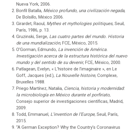
Nueva York, 2006.
Bonfil Batalla,
México profundo, una civilización negada
,
De Bolsillo, México 2006.
Girardet, Raoul,
Mythes et mythologies politiques
, Seuil,
París, 1986, p. 13.
Gruzinski, Serge,
Las cuatro partes del mundo. Historia
de una mundialización
, FCE, México, 2015.
O’Gorman, Edmundo,
La invención de América.
Investigación acerca de la estructura histórica del nuevo
mundo y del sentido de su devenir
, FCE, México, 2000.
Patlagean, Evelyn, « L’histoire de l’imaginaire », en Le
Goff, Jacques (ed.),
La Nouvelle histoire
, Complexe,
Bruxelles 1988.
Priego Martínez, Natalia,
Ciencia, historia y modernidad:
la microbiología en México durante el porfiriato
,
Consejo superior de investigaciones científicas, Madrid,
2009.
Todd, Emmanuel,
L’invention de l’Europe
, Seuil, París,
2015.
“A German Exception? Why the Country’s Coronavirus