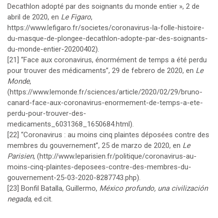
Decathlon adopté par des soignants du monde entier », 2 de
abril de 2020, en
Le Figaro
,
https://www.lefigaro.fr/societes/coronavirus-la-folle-histoire-
du-masque-de-plongee-decathlon-adopte-par-des-soignants-
du-monde-entier-20200402
).
[21]
“Face aux coronavirus, énormément de temps a été perdu
pour trouver des médicaments”, 29 de febrero de 2020, en
Le
Monde
,
(
https://www.lemonde.fr/sciences/article/2020/02/29/bruno-
canard-face-aux-coronavirus-enormement-de-temps-a-ete-
perdu-pour-trouver-des-
medicaments_6031368_1650684.html
).
[22]
“Coronavirus : au moins cinq plaintes déposées contre des
membres du gouvernement”, 25 de marzo de 2020, en
Le
Parisien
, (
http://www.leparisien.fr/politique/coronavirus-au-
moins-cinq-plaintes-deposees-contre-des-membres-du-
gouvernement-25-03-2020-8287743.php
).
[23]
Bonfil Batalla, Guillermo,
México profundo, una civilización
negada
, ed.cit.