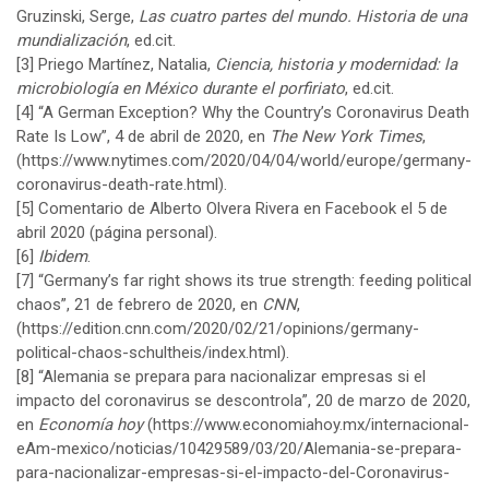
Gruzinski, Serge,
Las cuatro partes del mundo. Historia de una
mundialización
, ed.cit.
[3]
Priego Martínez, Natalia,
Ciencia, historia y modernidad: la
microbiología en México durante el porfiriato
, ed.cit.
[4]
“A German Exception? Why the Country’s Coronavirus Death
Rate Is Low”, 4 de abril de 2020, en
The New York Times
,
(
https://www.nytimes.com/2020/04/04/world/europe/germany-
coronavirus-death-rate.html
).
[5]
Comentario de Alberto Olvera Rivera en Facebook el 5 de
abril 2020 (página personal).
[6]
Ibidem
.
[7]
“Germany’s far right shows its true strength: feeding political
chaos”, 21 de febrero de 2020, en
CNN
,
(
https://edition.cnn.com/2020/02/21/opinions/germany-
political-chaos-schultheis/index.html
).
[8]
“Alemania se prepara para nacionalizar empresas si el
impacto del coronavirus se descontrola”, 20 de marzo de 2020,
en
Economía hoy
(
https://www.economiahoy.mx/internacional-
eAm-mexico/noticias/10429589/03/20/Alemania-se-prepara-
para-nacionalizar-empresas-si-el-impacto-del-Coronavirus-