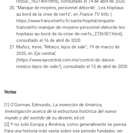
retour_1621409.html
), consultado el 14 de abril de 2020.
“Manque de moyens, personnel débordé… Les hôpitaux
au bord de la crise de nerfs”, en
France TV Info
, (
https://www.francetvinfo.fr/sante/hopital/enquete-
franceinfo-manque-de-moyens-personnel-deborde-les-
hopitaux-au-bord-de-la-crise-de-nerfs_2726507.html
),
consultado el 16 de abril de 2020.
Muñoz, Irene, “México, lejos de salir”, 19 de marzo de
2020, en
Eje central
,
(
https://www.ejecentral.com.mx/control-de-danos-
mexico-lejos-de-salir/
), consultado el 15 de abril de 2020.
Notas
[1]
O’Gorman, Edmundo,
La invención de América,
Investigación acerca de la estructura histórica del nuevo
mundo y del sentido de su devenir
, ed.cit.
[2]
Y no solo Europa y América, como generalmente se piensa.
Para una historia más vasta sobre ese periodo fundador, ver: