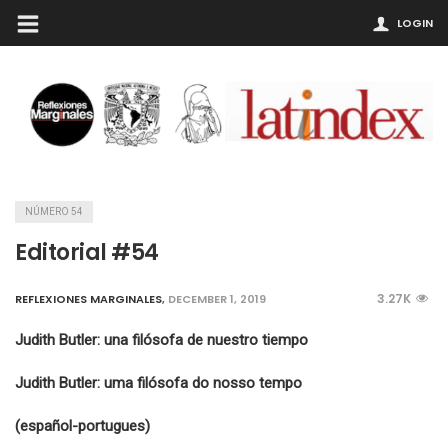
LOGIN
NÚMERO 54
Editorial #54
3.27K
REFLEXIONES MARGINALES
,
DECEMBER 1, 2019
Judith Butler: una filósofa de nuestro tiempo
Judith Butler:
uma filósofa
do nosso tempo
(español-portugues)