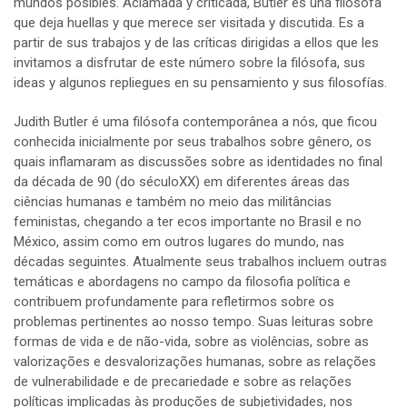
mundos posibles. Aclamada y criticada, Butler es una filosofa
que deja huellas y que merece ser visitada y discutida. Es a
partir de sus trabajos y de las críticas dirigidas a ellos que les
invitamos a disfrutar de este número sobre la filósofa, sus
ideas y algunos repliegues en su pensamiento y sus filosofías.
Judith Butler é uma filósofa contemporânea a nós, que ficou
conhecida inicialmente por seus trabalhos sobre gênero, os
quais inflamaram as discussões sobre as identidades no final
da década de 90 (do séculoXX) em diferentes áreas das
ciências humanas e também no meio das militâncias
feministas, chegando a ter ecos importante no Brasil e no
México, assim como em outros lugares do mundo, nas
décadas seguintes. Atualmente seus trabalhos incluem outras
temáticas e abordagens no campo da filosofia política e
contribuem profundamente para refletirmos sobre os
problemas pertinentes ao nosso tempo. Suas leituras sobre
formas de vida e de não-vida, sobre as violências, sobre as
valorizações e desvalorizações humanas, sobre as relações
de vulnerabilidade e de precariedade e sobre as relações
políticas implicadas às produções de subjetividades, nos