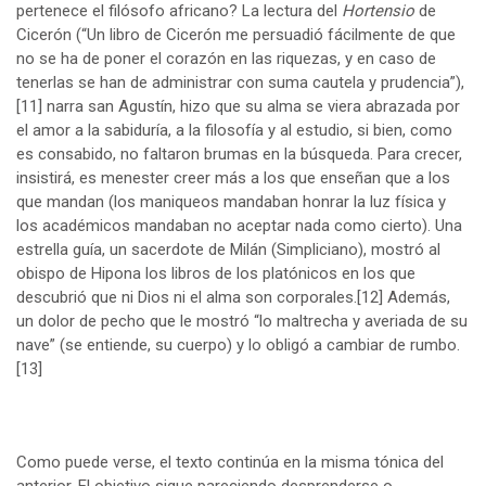
pertenece el filósofo africano? La lectura del
Hortensio
de
Cicerón (“Un libro de Cicerón me persuadió fácilmente de que
no se ha de poner el corazón en las riquezas, y en caso de
tenerlas se han de administrar con suma cautela y prudencia”),
[11]
narra san Agustín, hizo que su alma se viera abrazada por
el amor a la sabiduría, a la filosofía y al estudio, si bien, como
es consabido, no faltaron brumas en la búsqueda. Para crecer,
insistirá, es menester creer más a los que enseñan que a los
que mandan (los maniqueos mandaban honrar la luz física y
los académicos mandaban no aceptar nada como cierto). Una
estrella guía, un sacerdote de Milán (Simpliciano), mostró al
obispo de Hipona los libros de los platónicos en los que
descubrió que ni Dios ni el alma son corporales.
[12]
Además,
un dolor de pecho que le mostró “lo maltrecha y averiada de su
nave” (se entiende, su cuerpo) y lo obligó a cambiar de rumbo.
[13]
Como puede verse, el texto continúa en la misma tónica del