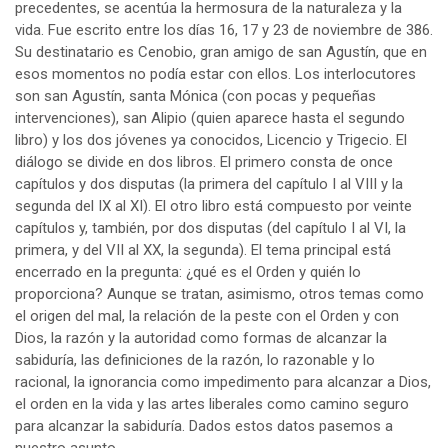
precedentes, se acentúa la hermosura de la naturaleza y la
vida. Fue escrito entre los días 16, 17 y 23 de noviembre de 386.
Su destinatario es Cenobio, gran amigo de san Agustín, que en
esos momentos no podía estar con ellos. Los interlocutores
son san Agustín, santa Mónica (con pocas y pequeñas
intervenciones), san Alipio (quien aparece hasta el segundo
libro) y los dos jóvenes ya conocidos, Licencio y Trigecio. El
diálogo se divide en dos libros. El primero consta de once
capítulos y dos disputas (la primera del capítulo I al VIII y la
segunda del IX al XI). El otro libro está compuesto por veinte
capítulos y, también, por dos disputas (del capítulo I al VI, la
primera, y del VII al XX, la segunda). El tema principal está
encerrado en la pregunta: ¿qué es el Orden y quién lo
proporciona? Aunque se tratan, asimismo, otros temas como
el origen del mal, la relación de la peste con el Orden y con
Dios, la razón y la autoridad como formas de alcanzar la
sabiduría, las definiciones de la razón, lo razonable y lo
racional, la ignorancia como impedimento para alcanzar a Dios,
el orden en la vida y las artes liberales como camino seguro
para alcanzar la sabiduría. Dados estos datos pasemos a