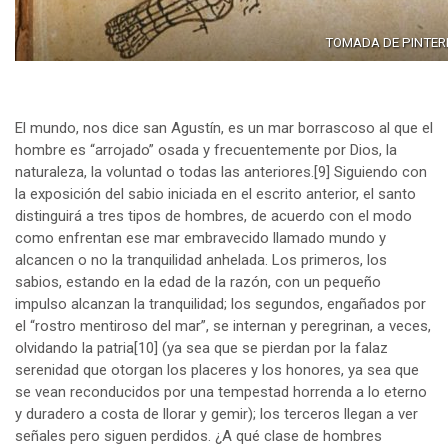
TOMADA DE PINTER
El mundo, nos dice san Agustín, es un mar borrascoso al que el
hombre es “arrojado” osada y frecuentemente por Dios, la
naturaleza, la voluntad o todas las anteriores.
[9]
Siguiendo con
la exposición del sabio iniciada en el escrito anterior, el santo
distinguirá a tres tipos de hombres, de acuerdo con el modo
como enfrentan ese mar embravecido llamado mundo y
alcancen o no la tranquilidad anhelada. Los primeros, los
sabios, estando en la edad de la razón, con un pequeño
impulso alcanzan la tranquilidad; los segundos, engañados por
el “rostro mentiroso del mar”, se internan y peregrinan, a veces,
olvidando la patria
[10]
(ya sea que se pierdan por la falaz
serenidad que otorgan los placeres y los honores, ya sea que
se vean reconducidos por una tempestad horrenda a lo eterno
y duradero a costa de llorar y gemir); los terceros llegan a ver
señales pero siguen perdidos. ¿A qué clase de hombres