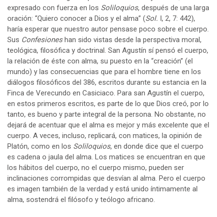
expresado con fuerza en los
Soliloquios
, después de una larga
oración: “Quiero conocer a Dios y el alma” (
Sol.
I, 2, 7: 442),
haría esperar que nuestro autor pensase poco sobre el cuerpo.
Sus
Confesiones
han sido vistas desde la perspectiva moral,
teológica, filosófica y doctrinal. San Agustín sí pensó el cuerpo,
la relación de éste con alma, su puesto en la “creación” (el
mundo) y las consecuencias que para el hombre tiene en los
diálogos filosóficos del 386, escritos durante su estancia en la
Finca de Verecundo en Casiciaco. Para san Agustín el cuerpo,
en estos primeros escritos, es parte de lo que Dios creó, por lo
tanto, es bueno y parte integral de la persona. No obstante, no
dejará de acentuar que el alma es mejor y más excelente que el
cuerpo. A veces, incluso, replicará, con matices, la opinión de
Platón, como en los
Soliloquios
, en donde dice que el cuerpo
es cadena o jaula del alma. Los matices se encuentran en que
los hábitos del cuerpo, no el cuerpo mismo, pueden ser
inclinaciones corrompidas que desvían al alma. Pero el cuerpo
es imagen también de la verdad y está unido íntimamente al
alma, sostendrá el filósofo y teólogo africano.