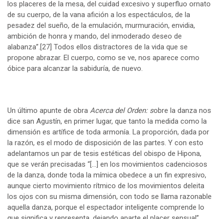
los placeres de la mesa, del cuidad excesivo y superfluo ornato
de su cuerpo, de la vana afición a los espectáculos, de la
pesadez del sueño, de la emulación, murmuración, envidia,
ambición de honra y mando, del inmoderado deseo de
alabanza”.
[27]
Todos ellos distractores de la vida que se
propone abrazar. El cuerpo, como se ve, nos aparece como
óbice para alcanzar la sabiduría, de nuevo.
Un último apunte de obra
Acerca del Orden: s
obre la danza nos
dice san Agustín, en primer lugar, que tanto la medida como la
dimensión es artífice de toda armonía. La proporción, dada por
la razón, es el modo de disposición de las partes. Y con esto
adelantamos un par de tesis estéticas del obispo de Hipona,
que se verán precisadas “[…] en los movimientos cadenciosos
de la danza, donde toda la mímica obedece a un fin expresivo,
aunque cierto movimiento rítmico de los movimientos deleita
los ojos con su misma dimensión, con todo se llama razonable
aquella danza, porque el espectador inteligente comprende lo
que significa y representa, dejando aparte el placer sensual”.