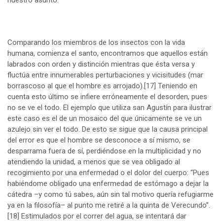
nuestro asunto.
Comparando los miembros de los insectos con la vida
humana, comienza el santo, encontramos que aquellos están
labrados con orden y distinción mientras que ésta versa y
fluctúa entre innumerables perturbaciones y vicisitudes (mar
borrascoso al que el hombre es arrojado).
[17]
Teniendo en
cuenta esto último se infiere erróneamente el desorden, pues
no se ve el todo. El ejemplo que utiliza san Agustín para ilustrar
este caso es el de un mosaico del que únicamente se ve un
azulejo sin ver el todo. De esto se sigue que la causa principal
del error es que el hombre se desconoce a sí mismo, se
desparrama fuera de sí, perdiéndose en la multiplicidad y no
atendiendo la unidad, a menos que se vea obligado al
recogimiento por una enfermedad o el dolor del cuerpo: “Pues
habiéndome obligado una enfermedad de estómago a dejar la
cátedra –y como tú sabes, aún sin tal motivo quería refugiarme
ya en la filosofía– al punto me retiré a la quinta de Verecundo”.
[18]
Estimulados por el correr del agua, se intentará dar