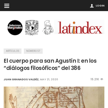
LOGIN
ARTÍCULOS
NÚMERO 57
El cuerpo para san Agustín I: en los
“diálogos filosóficos” del 386
15.21K
JUAN GRANADOS VALDÉZ
,
MAY 21, 2020