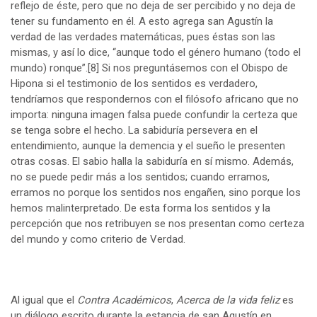
reflejo de éste, pero que no deja de ser percibido y no deja de
tener su fundamento en él. A esto agrega san Agustín la
verdad de las verdades matemáticas, pues éstas son las
mismas, y así lo dice, “aunque todo el género humano (todo el
mundo) ronque”.
[8]
Si nos preguntásemos con el Obispo de
Hipona si el testimonio de los sentidos es verdadero,
tendríamos que respondernos con el filósofo africano que no
importa: ninguna imagen falsa puede confundir la certeza que
se tenga sobre el hecho. La sabiduría persevera en el
entendimiento, aunque la demencia y el sueño le presenten
otras cosas. El sabio halla la sabiduría en sí mismo. Además,
no se puede pedir más a los sentidos; cuando erramos,
erramos no porque los sentidos nos engañen, sino porque los
hemos malinterpretado. De esta forma los sentidos y la
percepción que nos retribuyen se nos presentan como certeza
del mundo y como criterio de Verdad.
Al igual que el
Contra Académicos
,
Acerca de la vida feliz
es
un diálogo escrito durante la estancia de san Agustín en