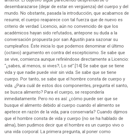
anterior. El objetivo sigue pareciendo desprenderse o
desembarazarse (dejar de estar en vergüenza) del cuerpo y del
mundo. No obstante, pasada la introducción, que acabamos de
resumir, el cuerpo reaparece con tal fuerza que de nuevo es
criterio de verdad. Licencio, aún no convencido de que los
académicos hayan sido refutados, antepone su duda a la
conversación propuesta por san Agustín para sazonar su
cumpleaños. Éste inicia lo que podemos denominar el último
(octavo) argumento en contra del escepticismo. Se sabe que
se vive, comienza aunque refiriéndose directamente a Licencio:
“¿sabes, al menos, si vives?; Lo sé”.
[14]
Se sabe que se tiene
vida y que nadie puede vivir sin vida. Se sabe que se tiene
cuerpo. Por tanto, se sabe que el hombre consta de cuerpo y
vida. ¿Para cuál de estos dos componentes, pregunta el santo,
se busca alimento? Para el cuerpo, se respondería
inmediatamente. Pero no es así: ¿cómo puede ser que se
busque el alimento debido al cuerpo cuando el alimento se
apetece en razón de la vida, para conservarla? Cuando dijimos
que el hombre consta de vida y cuerpo (no se ha hablado de
alma), bien pudimos decir que el hombre es un cuerpo vivo o
una vida corporal. La primera pregunta, al poner como