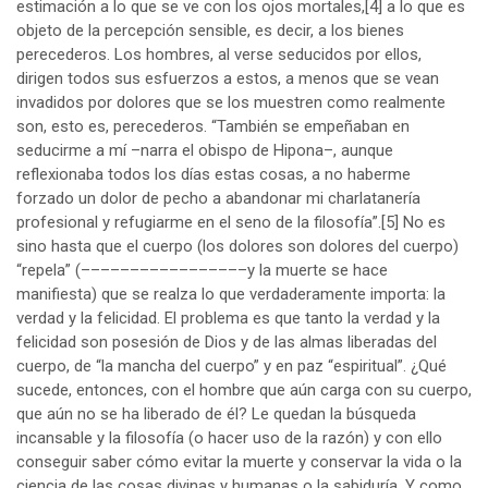
estimación a lo que se ve con los ojos mortales,
[4]
a lo que es
objeto de la percepción sensible, es decir, a los bienes
perecederos. Los hombres, al verse seducidos por ellos,
dirigen todos sus esfuerzos a estos, a menos que se vean
invadidos por dolores que se los muestren como realmente
son, esto es, perecederos. “También se empeñaban en
seducirme a mí –narra el obispo de Hipona–, aunque
reflexionaba todos los días estas cosas, a no haberme
forzado un dolor de pecho a abandonar mi charlatanería
profesional y refugiarme en el seno de la filosofía”.
[5]
No es
sino hasta que el cuerpo (los dolores son dolores del cuerpo)
“repela” (–––––––––––––––––y la muerte se hace
manifiesta) que se realza lo que verdaderamente importa: la
verdad y la felicidad. El problema es que tanto la verdad y la
felicidad son posesión de Dios y de las almas liberadas del
cuerpo, de “la mancha del cuerpo” y en paz “espiritual”. ¿Qué
sucede, entonces, con el hombre que aún carga con su cuerpo,
que aún no se ha liberado de él? Le quedan la búsqueda
incansable y la filosofía (o hacer uso de la razón) y con ello
conseguir saber cómo evitar la muerte y conservar la vida o la
ciencia de las cosas divinas y humanas o la sabiduría. Y como